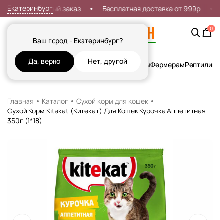
Екатеринбург
дка 7% на первый заказ
Бесплатная доставка от 999р
0
Ваш город - Екатеринбург?
Да, верно
Нет, другой
Кошки
Собаки
Рыбы
Грызуны и Хорьки
Птицы
Фермерам
Рептилии
Х
Главная
Каталог
Сухой корм для кошек
Сухой Корм Kitekat (Китекат) Для Кошек Курочка Аппетитная
350г (1*18)