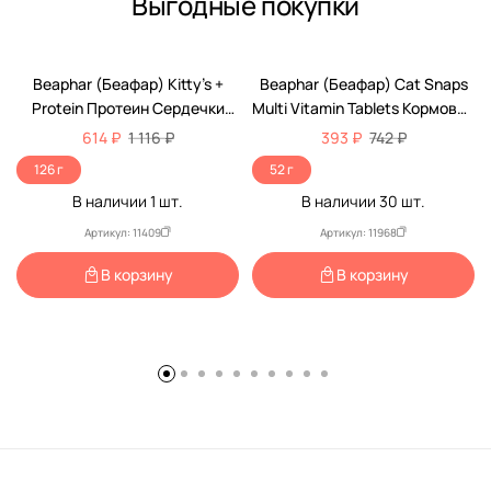
Выгодные покупки
-45%
-47%
Beaphar (Беафар) Kitty’s +
Beaphar (Беафар) Cat Snaps
Protein Протеин Сердечки
Multi Vitamin Tablets Кормовая
Кормовая Добавка Для Кошек
Добавка Для Кошек 75шт
614 ₽
1 116 ₽
393 ₽
742 ₽
180шт 12579
12550
126 г
52 г
В наличии
1
шт.
В наличии
30
шт.
Артикул: 11409
Артикул: 11968
В корзину
В корзину