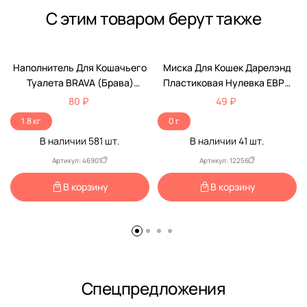
С этим товаром берут также
Наполнитель Для Кошачьего
Миска Для Кошек Дарелэнд
Туалета BRAVA (Брава)
Пластиковая Нулевка ЕВРО
Сосновый Эко Древесный
200мл Rp2235
80 ₽
49 ₽
Впитывающий 3л (1*9)
1.8 кг
0 г
В наличии
581
шт.
В наличии
41
шт.
Артикул: 46901
Артикул: 12256
В корзину
В корзину
Спецпредложения