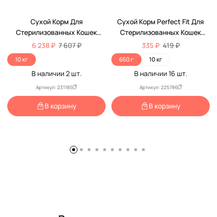
-18%
-20%
Сухой Корм Для
Сухой Корм Perfect Fit Для
Стерилизованных Кошек
Стерилизованных Кошек
Karmy (Карми) Sterilized Для
Лосось 650г
6 238 ₽
7 607 ₽
335 ₽
419 ₽
Контроля Веса И Здоровья
10 кг
650 г
10 кг
Мочевыделительной
В наличии
2
шт.
В наличии
16
шт.
Системы Лосось Пакет 10кг
Артикул: 231185
Артикул: 225786
В корзину
В корзину