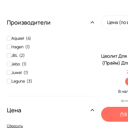
Производители
Цена (по
Aquael
(
4
)
Hagen
(
1
)
JBL
(
2
)
Цеолит Для
(Прайм) Дл
Jebo
(
1
)
Аквариумо
Juwel
(
1
)
0
Laguna
(
3
)
Prime Zoo
(
4
)
В на
Seachem
(
1
)
Арти
Цена
В
Сбросить