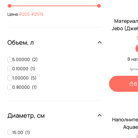
Цена:
205
-
2519
Материал
Jebo (Дже
375r Набо
Объем, л
В на
5.00000
(
2
)
0.10000
(
1
)
Артик
1.00000
(
5
)
В
0.80000
(
1
)
Диаметр, см
Наполните
Aquae
15.00
(
1
)
BioCer