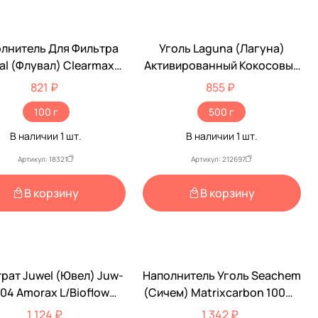
лнитель Для Фильтра
Уголь Laguna (Лагуна)
val (Флувал) Clearmax
Активированный Кокосовый
 Удаления Фосфатов
500г
821 ₽
855 ₽
gen (Хаген) А-1348
100 г
500 г
В наличии
1
шт.
В наличии
1
шт.
Артикул: 18321
Артикул: 212697
В корзину
В корзину
рат Juwel (Ювел) Juw-
Наполнитель Уголь Seachem
04 Amorax L/Bioflow
(Сичем) Matrixcarbon 100мл
6.0/Standard
Sch-105
1 124 ₽
1 342 ₽