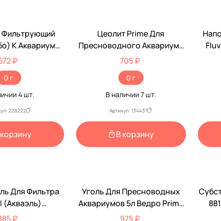
 Фильтрующий
Цеолит Prime Для
Напо
бо) К Аквариуму
Пресноводного Аквариума
Flu
р 4шт 73837005
5л Ведро Pr-000060
Для
572 ₽
705 ₽
Ha
0 г
0 г
личии
4
шт.
В наличии
7
шт.
ул: 228222
Артикул: 134437
 корзину
В корзину
ль Для Фильтра
Уголь Для Пресноводных
Субст
l (Акваэль)
Аквариумов 5л Ведро Prime
881
aMax Pro 600
(Прайм) Pr-000046
885 ₽
975 ₽