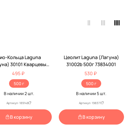
ио-Кольца Laguna
Цеолит Laguna (Лагуна)
уна) 30101 Кварцевые
31002b 500г 73834001
500г 73814001
495 ₽
530 ₽
500 г
500 г
В наличии
2
шт.
В наличии
5
шт.
Артикул: 189148
Артикул: 198377
В корзину
В корзину