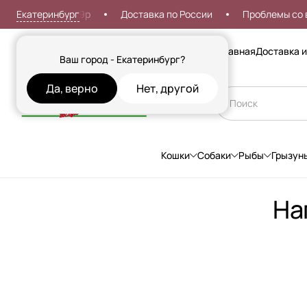
Екатеринбург
оставка от 999р
Доставка по России
Проблемы со вхо
Сезонные товары
Главная
Доставка и
Ваш город - Екатеринбург?
Да, верно
Нет, другой
Кошки
Собаки
Рыбы
Грызун
На