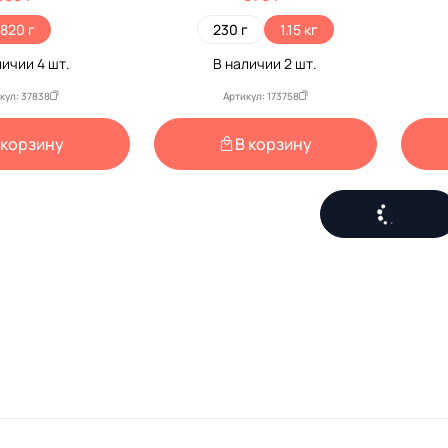
еский 1000мл
820 г
230 г
1.15 кг
личии
4
шт.
В наличии
2
шт.
кул: 37838
Артикул: 173758
 корзину
В корзину