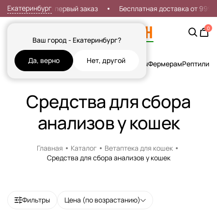
Екатеринбург
Скидка 7% на первый заказ
Бесплатная доставка от 999р
0
Ваш город - Екатеринбург?
Да, верно
Нет, другой
Кошки
Собаки
Рыбы
Грызуны и Хорьки
Птицы
Фермерам
Рептилии
Х
Средства для сбора
анализов у кошек
Главная
Каталог
Ветаптека для кошек
Средства для сбора анализов у кошек
Фильтры
Цена (по возрастанию)