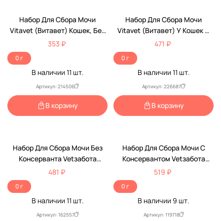
Набор Для Сбора Мочи
Набор Для Сбора Мочи
Vitavet (Витавет) Кошек, Без
Vitavet (Витавет) У Кошек С
Консерванта 220г
Консервантом 220г
353 ₽
471 ₽
0 г
0 г
В наличии
11
шт.
В наличии
11
шт.
Артикул: 214506
Артикул: 226687
В корзину
В корзину
Набор Для Сбора Мочи Без
Набор Для Сбора Мочи С
Консерванта Vetзабота
Консервантом Vetзабота
(Ветзабота)
(Ветзабота)
481 ₽
519 ₽
0 г
0 г
В наличии
11
шт.
В наличии
9
шт.
Артикул: 162557
Артикул: 119718