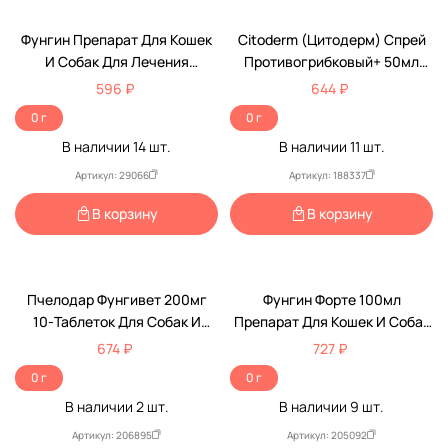
По Рецепту
Фунгин Препарат Для Кошек
Citoderm (Цитодерм) Спрей
И Собак Для Лечения
Противогрибковый+ 50мл
Стригущего Лишая И
D116
596 ₽
644 ₽
Грибковых Заболеваний
0 г
0 г
Спрей 30мл Apicenna
В наличии
14
шт.
В наличии
11
шт.
(Апиценна)
Доставка в пункт выдачи.
Наличие рецепта обязательно!
Артикул: 29066
Артикул: 188337
В корзину
В корзину
По Рецепту
Пчелодар Фунгивет 200мг
Фунгин Форте 100мл
10-Таблеток Для Собак И
Препарат Для Кошек И Собак
Кошек Для Лечения
Для Лечения Стригущего
674 ₽
727 ₽
Грибковых Заболеваний Кожи
Лишая И Грибковых
0 г
0 г
Заболеваний Спрей Apicenna
В наличии
2
шт.
В наличии
9
шт.
(Апиценна)
Артикул: 206895
Артикул: 205092