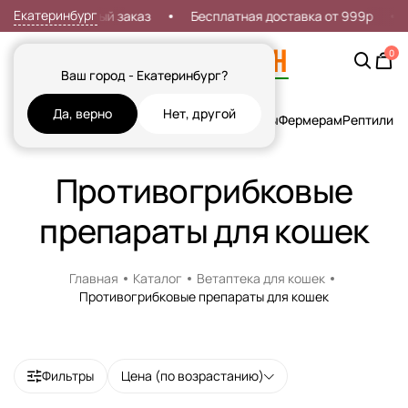
Екатеринбург
идка 7% на первый заказ
Бесплатная доставка от 999р
0
Ваш город - Екатеринбург?
Да, верно
Нет, другой
Кошки
Собаки
Рыбы
Грызуны и Хорьки
Птицы
Фермерам
Рептилии
Х
Противогрибковые
препараты для кошек
Главная
Каталог
Ветаптека для кошек
Противогрибковые препараты для кошек
Доставка в пункт выдачи.
Наличие рецепта обязательно!
Фильтры
Цена (по возрастанию)