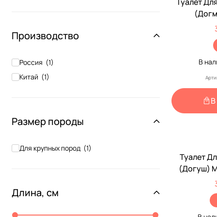
Туалет Дл
(Догм
35*
Производство
В на
Россия
(
1
)
Китай
(
1
)
Арти
В
Размер породы
Для крупных пород
(
1
)
Туалет Д
(Догуш) 
36,5*25
Длина, см
В нал