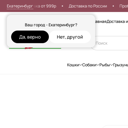
Екатеринбург
латная доставка от 999р
Доставка по России
Проблем
Сезонные товары
Главная
Доставка и
Ваш город - Екатеринбург?
Да, верно
Нет, другой
Кошки
Собаки
Рыбы
Грызун