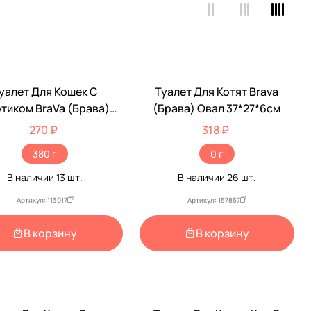
уалет Для Кошек С
Туалет Для Котят Brava
тиком BraVa (Брава)
(Брава) Овал 37*27*6см
34*24*9см
270 ₽
318 ₽
380 г
0 г
В наличии
13
шт.
В наличии
26
шт.
Артикул: 113017
Артикул: 157857
В корзину
В корзину