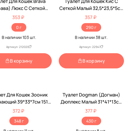
лет Для Кошек Brava
Туалет Для Кошек Кис С
рава) Люкс С Сеткой
Сеткой Малый 32,5*23,5*5см
35*28*10,5см
ZooExpress (1*15)
353 ₽
357 ₽
0 г
290 г
В наличии
103
шт.
В наличии
38
шт.
Артикул: 212020
Артикул: 22947
В корзину
В корзину
лет Для Кошек Зооник
Туалет Dogman (Догман)
ающий 39*33*7см 1515
Дюплекс Малый 31*41*13см
Микс
Микс
372 ₽
377 ₽
348 г
430 г
В наличии
11
шт.
В наличии
8
шт.