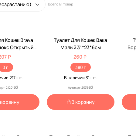
 возрастанию)
Всего
61 товар
ля Кошек Brava
Туалет Для Кошек Вака
Т
Люкс Открытый
Малый 31*23*6см
Бор
28*10,5см
207 ₽
260 ₽
0 г
380 г
ичии
217
шт.
В наличии
31
шт.
кул: 212019
Артикул: 20363
 корзину
В корзину