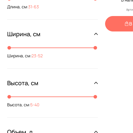
Длина, см:
31
-
63
Арти
В
Ширина, см
Ширина, см:
23
-
52
Высота, см
Высота, см:
5
-
40
Объем, л