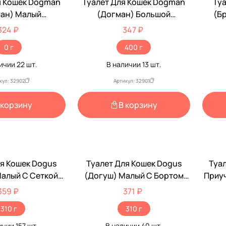
я Кошек Dogman
Туалет Для Кошек Dogman
Туа
ан) Малый
(Догман) Большой
(Б
25*6,5см
45*35*7см
324 ₽
347 ₽
0 г
400 г
личии
22
шт.
В наличии
13
шт.
кул: 32902
Артикул: 32901
 корзину
В корзину
ля Кошек Dogus
Туалет Для Кошек Dogus
Туа
Малый С Сеткой
(Догуш) Малый С Бортом
Приуч
,5*9,5см 230
37*26,5*12,5см 231
359 ₽
371 ₽
310 г
310 г
ичии
157
шт.
В наличии
40
шт.