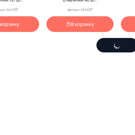
кул: 54473
Артикул: 53633
 корзину
В корзину