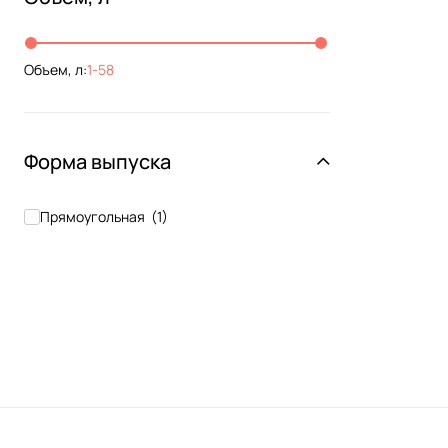
Объем, л:
1
-
58
Форма выпуска
Прямоугольная
(
1
)