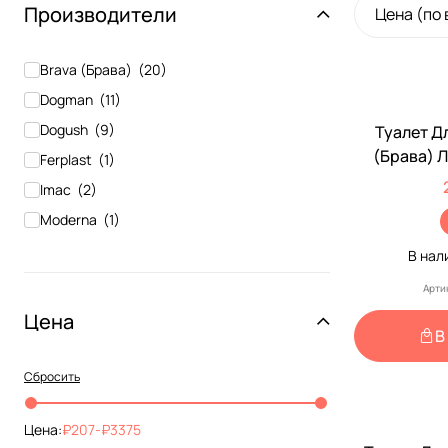
Производители
Цена (по
Brava (Брава)
(
20
)
Dogman
(
11
)
Dogush
(
9
)
Туалет Д
(Брава) 
Ferplast
(
1
)
35*
Imac
(
2
)
Moderna
(
1
)
Wogy
(
1
)
В нал
ZooExpress
(
11
)
Арти
Zoom
(
1
)
Цена
В
Вака
(
3
)
Зооник
(
1
)
Сбросить
Цена:
207
-
3375