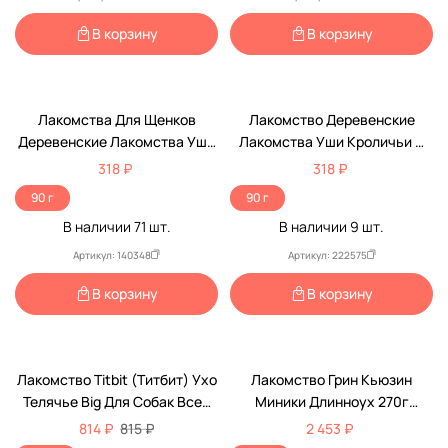
В корзину
В корзину
Лакомства Для Щенков
Лакомство Деревенские
Деревенские Лакомства Уши
Лакомства Уши Кроличьи С
Кроличьи С Мясом Цыпленка
Мясом Цыпленка Для Щенков
318 ₽
318 ₽
90г
90г 76051073
90 г
90 г
В наличии
71
шт.
В наличии
9
шт.
Артикул: 140348
Артикул: 222575
В корзину
В корзину
Лакомство Titbit (Титбит) Ухо
Лакомство Грин Кьюзин
Телячье Big Для Собак Всех
Миники Длинноух 270г
Пород Натуральное Сушеное
Сушеные Уши Кролика С
814 ₽
815 ₽
2 453 ₽
Снек Для Зубов Акция 028476
Крольчатиной 33188