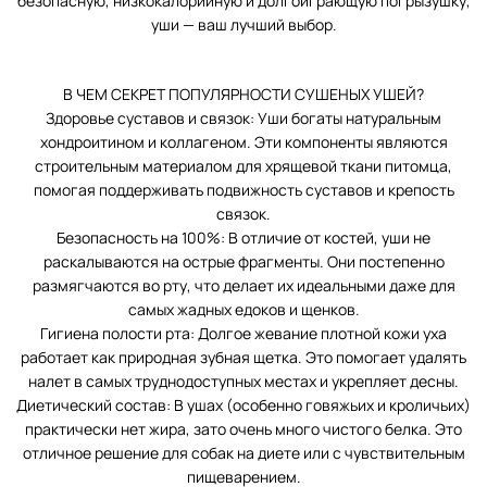
безопасную, низкокалорийную и долгоиграющую погрызушку,
уши — ваш лучший выбор.
В ЧЕМ СЕКРЕТ ПОПУЛЯРНОСТИ СУШЕНЫХ УШЕЙ?
Здоровье суставов и связок: Уши богаты натуральным
хондроитином и коллагеном. Эти компоненты являются
строительным материалом для хрящевой ткани питомца,
помогая поддерживать подвижность суставов и крепость
связок.
Безопасность на 100%: В отличие от костей, уши не
раскалываются на острые фрагменты. Они постепенно
размягчаются во рту, что делает их идеальными даже для
самых жадных едоков и щенков.
Гигиена полости рта: Долгое жевание плотной кожи уха
работает как природная зубная щетка. Это помогает удалять
налет в самых труднодоступных местах и укрепляет десны.
Диетический состав: В ушах (особенно говяжьих и кроличьих)
практически нет жира, зато очень много чистого белка. Это
отличное решение для собак на диете или с чувствительным
пищеварением.