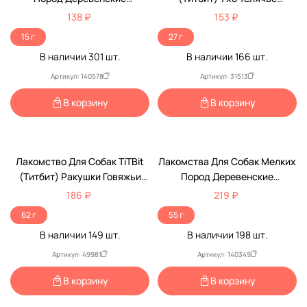
Лакомства Уши Кроличьи 15г
Большое 27г 319625
138 ₽
153 ₽
15 г
27 г
В наличии
301
шт.
В наличии
166
шт.
Артикул: 140578
Артикул: 31513
В корзину
В корзину
Лакомство Для Собак TiTBit
Лакомства Для Собак Мелких
(Титбит) Ракушки Говяжьи
Пород Деревенские
62г 319915
Лакомства Уши Кроличьи С
186 ₽
219 ₽
Мясом Ягненка 55г
62 г
55 г
В наличии
149
шт.
В наличии
198
шт.
Артикул: 49981
Артикул: 140349
В корзину
В корзину