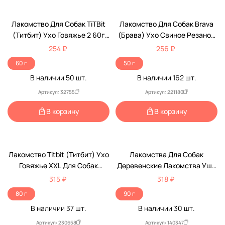
Лакомство Для Собак TiTBit
Лакомство Для Собак Brava
(Титбит) Ухо Говяжье 2 60г
(Брава) Ухо Свиное Резаное
0177
1шт Новинка
254 ₽
256 ₽
60 г
50 г
В наличии
50
шт.
В наличии
162
шт.
Артикул: 32755
Артикул: 221180
В корзину
В корзину
Лакомство Titbit (Титбит) Ухо
Лакомства Для Собак
Говяжье XXL Для Собак
Деревенские Лакомства Уши
Крупных Пород Натуральное
Кроличьи С Мясом Утки 90г
315 ₽
318 ₽
Сушеное Снек Для Зубов
80 г
90 г
007464
В наличии
37
шт.
В наличии
30
шт.
Артикул: 230658
Артикул: 140347