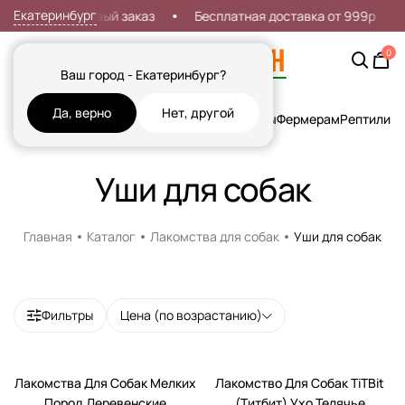
Екатеринбург
идка 7% на первый заказ
Бесплатная доставка от 999р
0
Ваш город - Екатеринбург?
Да, верно
Нет, другой
Кошки
Собаки
Рыбы
Грызуны и Хорьки
Птицы
Фермерам
Рептилии
Х
Уши для собак
Главная
Каталог
Лакомства для собак
Уши для собак
Фильтры
Цена (по возрастанию)
Лакомства Для Собак Мелких
Лакомство Для Собак TiTBit
Пород Деревенские
(Титбит) Ухо Телячье