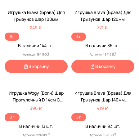
Игрушка Brava (Брава) Для
Игрушка Brava (Брава) Для
Грызунов Шар 100мм
Грызунов Шар 120мм
249 ₽
371 ₽
9 г
5 г
В наличии
144
шт.
В наличии
86
шт.
Артикул: 184160
Артикул: 184159
В корзину
В корзину
Игрушка Wogy (Воги) Шар
Игрушка Brava (Брава) Для
Прогулочный D 14см С
Грызунов Шар 140мм
Подставкой 10922-5983
Прзрачный
396 ₽
419 ₽
0 г
8 г
В наличии
13
шт.
В наличии
93
шт.
Артикул: 226919
Артикул: 184158