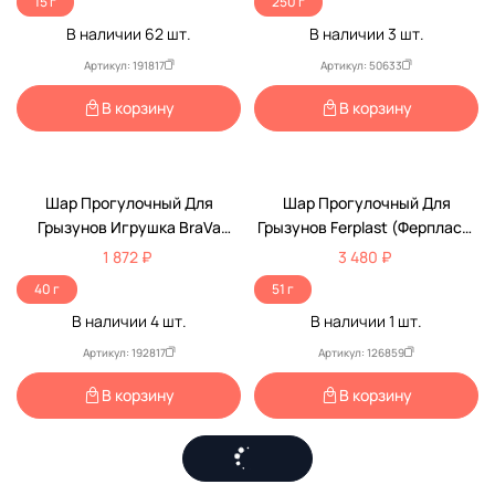
15 г
250 г
В наличии
62
шт.
В наличии
3
шт.
Артикул: 191817
Артикул: 50633
В корзину
В корзину
Шар Прогулочный Для
Шар Прогулочный Для
Грызунов Игрушка BraVa
Грызунов Ferplast (Ферпласт)
(Брава) 250мм
25см Baloon Large Pa5224
1 872 ₽
3 480 ₽
40 г
51 г
В наличии
4
шт.
В наличии
1
шт.
Артикул: 192817
Артикул: 126859
В корзину
В корзину