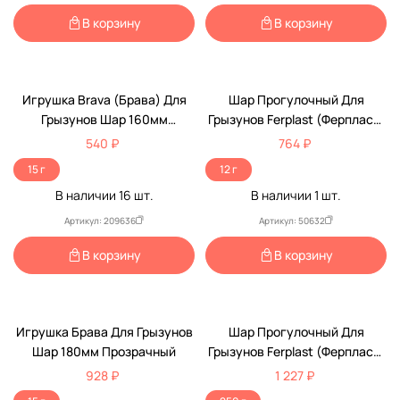
В корзину
В корзину
Игрушка Brava (Брава) Для
Шар Прогулочный Для
Грызунов Шар 160мм
Грызунов Ferplast (Ферпласт)
Прозрачный
12см Balloon Small
540 ₽
764 ₽
15 г
12 г
В наличии
16
шт.
В наличии
1
шт.
Артикул: 209636
Артикул: 50632
В корзину
В корзину
Игрушка Брава Для Грызунов
Шар Прогулочный Для
Шар 180мм Прозрачный
Грызунов Ferplast (Ферпласт)
18см Baloon Medium
928 ₽
1 227 ₽