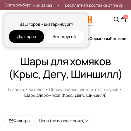
Екатеринбург
кидка 7% на первый заказ
Бесплатная доставка от 999р
0
Ваш город - Екатеринбург?
Да, верно
Нет, другой
Кошки
Собаки
Рыбы
Грызуны и Хорьки
Птицы
Фермерам
Рептилии
Х
Шары для хомяков
(Крыс, Дегу, Шиншилл)
Главная
Каталог
Оборудование для клеток грызунов
Шары для хомяков (Крыс, Дегу, Шиншилл)
Фильтры
Цена (по возрастанию)