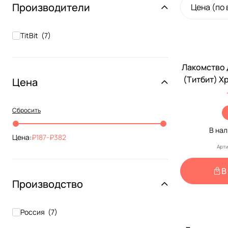
Производители
Цена (по
TitBit
(
7
)
Лакомство 
(Титбит) Х
Цена
6
Сбросить
В на
Цена:
187
-
382
Арти
В
Производство
Россия
(
7
)