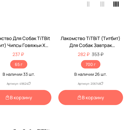
ство Для Собак TiTBit
Лакомство TiTBiT (Титбит)
-20%
ит) Чипсы Говяжьи XXL
Для Собак Завтрак
65г
Хрустящий С Индейкой 700г
237 ₽
282 ₽
353 ₽
024942
65 г
700 г
В наличии
33
шт.
В наличии
26
шт.
Артикул: 49624
Артикул: 206748
В корзину
В корзину