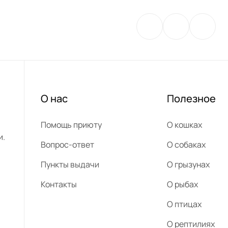
О нас
Полезное
Помощь приюту
О кошках
и.
Вопрос-ответ
О собаках
Пункты выдачи
О грызунах
Контакты
О рыбах
О птицах
О рептилиях