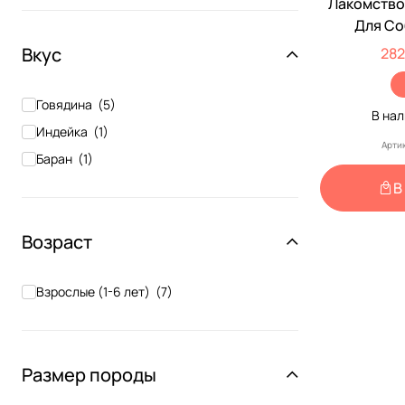
Лакомство 
-20%
Для Со
Хрустящи
Вкус
282
700
Говядина
(
5
)
В на
Индейка
(
1
)
Арти
Баран
(
1
)
В
Возраст
Взрослые (1-6 лет)
(
7
)
Размер породы