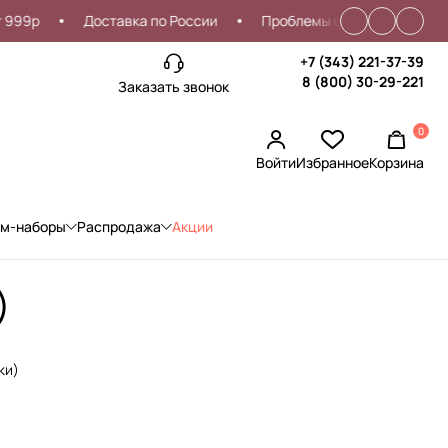
р
Доставка по России
Проблемы со входом?
Скид
+7 (343) 221-37-39
8 (800) 30-29-221
Заказать звонок
0
Войти
Избранное
Корзина
ом-наборы
Распродажа
Акции
)
ки)