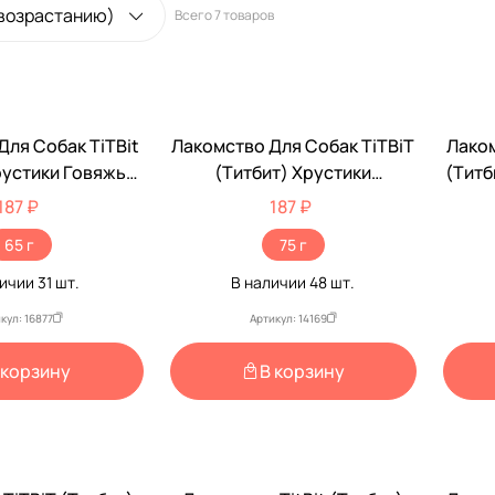
 возрастанию)
Всего
7 товаров
Для Собак TiTBit
Лакомство Для Собак TiTBiT
Лаком
рустики Говяжьи
(Титбит) Хрустики
(Титб
5г 0399
Диетические 75г 319748
187 ₽
187 ₽
65 г
75 г
личии
31
шт.
В наличии
48
шт.
кул: 16877
Артикул: 14169
 корзину
В корзину