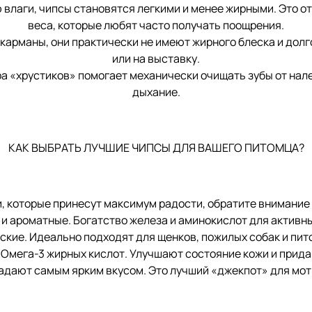
ги, чипсы становятся легкими и менее жирными. Это отли
веса, которые любят часто получать поощрения.
маны, они практически не имеют жирного блеска и долго 
или на выставку.
а «хрустиков» помогает механически очищать зубы от нале
дыхание.
КАК ВЫБРАТЬ ЛУЧШИЕ ЧИПСЫ ДЛЯ ВАШЕГО ПИТОМЦА?
и, которые принесут максимум радости, обратите внимание 
ароматные. Богатство железа и аминокислот для активных
кие. Идеально подходят для щенков, пожилых собак и пи
мега-3 жирных кислот. Улучшают состояние кожи и прида
ют самым ярким вкусом. Это лучший «джекпот» для моти