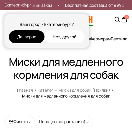
Екатеринбург
кидка 7% на первый заказ
Бесплатная доставка от 999р
0
Ваш город - Екатеринбург?
Да, верно
Нет, другой
Кошки
Собаки
Рыбы
Грызуны и Хорьки
Птицы
Фермерам
Рептилии
Х
Миски для медленного
кормления для собак
Главная
Каталог
Миски для собак (Поилки)
Миски для медленного кормления для собак
Фильтры
Цена (по возрастанию)