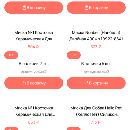
В корзину
В корзину
Миска №1 Косточка
Миска Nunbell (Нанбелл)
Керамическая Для
Двойная 400мл 10922-8641
Медленного Поедания 680мл
30,5*17*5см Интерактивная
504 ₽
523 ₽
Мкр270
0 г
0 г
В наличии
2
шт.
В наличии
5
шт.
Артикул: 206301
Артикул: 208307
В корзину
В корзину
Миска №1 Косточка
Миска Для Собак Hello Pet
Керамическая Для
(Хелло Пет) Силикон
Медленного Поедания 200мл
Рельефная 24см Салатовая
663 ₽
713 ₽
Мкр2884
21004