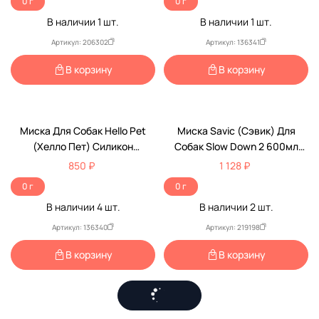
0 г
0 г
В наличии
1
шт.
В наличии
1
шт.
Артикул: 206302
Артикул: 136341
В корзину
В корзину
Миска Для Собак Hello Pet
Миска Savic (Сэвик) Для
(Хелло Пет) Силикон
Собак Slow Down 2 600мл
Рельефная 24см Голубая
S0311
850 ₽
1 128 ₽
21003
0 г
0 г
В наличии
4
шт.
В наличии
2
шт.
Артикул: 136340
Артикул: 219198
В корзину
В корзину