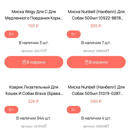
Миска Wogy Для С Для
Миска Nunbell (Нанбелл) Для
Медленного Поедания Корма
Собак 500мл 10922-8878
350мл 20*4см 2024 8619
21*6см Интерактивная
150 ₽
305 ₽
0 г
0 г
В наличии
3
шт.
В наличии
7
шт.
Артикул: 224777
Артикул: 208309
В корзину
В корзину
Коврик Лизательный Для
Миска Nunbell (Нанбелл) Для
Кошек И Собак Brava (Брава)
Собак 500мл 31019-0287
21*21см Tpr 3115
20,4*20,1*5см Интерактивная
326 ₽
390 ₽
0 г
0 г
В наличии
944
шт.
В наличии
4
шт.
Артикул: 227359
Артикул: 208308