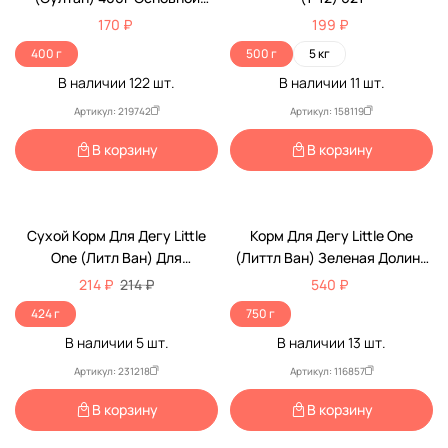
Рацион Premium Новый (1*18)
170 ₽
199 ₽
6230 Пленка
400 г
500 г
5 кг
В наличии
122
шт.
В наличии
11
шт.
Артикул: 219742
Артикул: 158119
В корзину
В корзину
Сухой Корм Для Дегу Little
Корм Для Дегу Little One
One (Литл Ван) Для
(Литтл Ван) Зеленая Долина
Здорового Пищеварения И
750г (1*4)
214 ₽
214 ₽
540 ₽
Здоровья Зубов
424 г
750 г
Полнорационный Набор С
В наличии
5
шт.
В наличии
13
шт.
Травяным Колокольчиком
400г + 24г
Артикул: 231218
Артикул: 116857
В корзину
В корзину