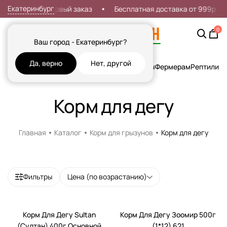
Екатеринбург
Скидка 7% на первый заказ
Бесплатная доставка от 999р
0
Ваш город - Екатеринбург?
Да, верно
Нет, другой
Кошки
Собаки
Рыбы
Грызуны и Хорьки
Птицы
Фермерам
Рептилии
Х
Корм для дегу
Главная
Каталог
Корм для грызунов
Корм для дегу
Фильтры
Цена (по возрастанию)
Корм Для Дегу Sultan
Корм Для Дегу Зоомир 500г
(Султан) 400г Основной
(1*12) 621