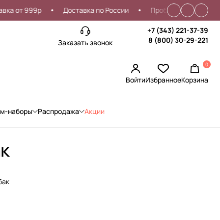
 от 999р
Доставка по России
Проблемы со входом?
+7 (343) 221-37-39
8 (800) 30-29-221
Заказать звонок
0
Войти
Избранное
Корзина
ом-наборы
Распродажа
Акции
к
бак