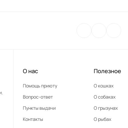
О нас
Полезное
Помощь приюту
О кошках
и.
Вопрос-ответ
О собаках
Пункты выдачи
О грызунах
Контакты
О рыбах