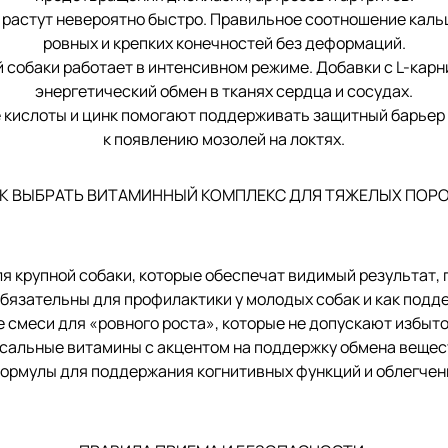
астут невероятно быстро. Правильное соотношение кальц
ровных и крепких конечностей без деформаций.
баки работает в интенсивном режиме. Добавки с L-карни
энергетический обмен в тканях сердца и сосудах.
слоты и цинк помогают поддерживать защитный барьер ко
к появлению мозолей на локтях.
К ВЫБРАТЬ ВИТАМИННЫЙ КОМПЛЕКС ДЛЯ ТЯЖЕЛЫХ ПОР
я крупной собаки, которые обеспечат видимый результат, 
тельны для профилактики у молодых собак и как подде
еси для «ровного роста», которые не допускают избыто
ые витамины с акцентом на поддержку обмена веществ 
рмулы для поддержания когнитивных функций и облегчени