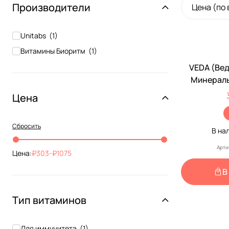
Производители
Цена (по
Unitabs
(
1
)
Витамины Биоритм
(
1
)
VEDA (Ве
Минераль
Собак К
Цена
Биор
Сбросить
В на
Арти
Цена:
303
-
1075
В
Тип витаминов
Для иммунитета
(
1
)