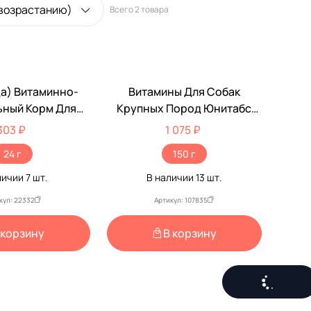
 возрастанию)
Всего
2 товара
да) Витаминно-
Витамины Для Собак
ный Корм Для
Крупных Пород Юнитабс
рупных Пород
Unitabs ImmunoComplex
303 ₽
1 075 ₽
итм 48таб
Q10 100таб U205
24 г
150 г
личии
7
шт.
В наличии
13
шт.
кул: 22332
Артикул: 107835
 корзину
В корзину