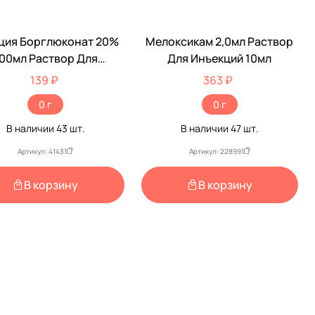
ция Борглюконат 20%
Мелоксикам 2,0мл Раствор
00мл Раствор Для
Для Инъекций 10мл
ъекций МосАгроГен
139 ₽
363 ₽
0 г
0 г
В наличии
43
шт.
В наличии
47
шт.
Артикул: 41431
Артикул: 228991
В корзину
В корзину