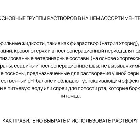
ОСНОВНЫЕ ГРУППЫ РАСТВОРОВ В НАШЕМ АССОРТИМЕНТЕ
ные жидкости, такие как физраствор (натрия хлорид), р
ации, кровопотерях и в послеоперационный период для по
рованные ветеринарные составы (на основе хлоргексиди
аны, ссадины и послеоперационные швы, не вызывая хими
лосьоны, предназначенные для растворения ушной серы 
тественный pH-баланс и обладают успокаивающим эффект
питьевую воду или спреи для полости рта, которые борю
питомца.
КАК ПРАВИЛЬНО ВЫБРАТЬ И ИСПОЛЬЗОВАТЬ РАСТВОР?