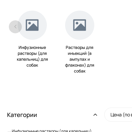
Инфузионные
Растворы для
растворы (для
инъекций (в
капельниц) для
ампулах и
собак
флаконах) для
собак
Категории
Цена (по
Инфузионные растворы (для капельниц)