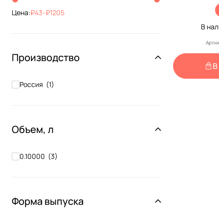
Болезне
Цена:
43
-
1205
Инъекци
В на
Артик
Производство
В
Россия
(
1
)
Объем, л
0.10000
(
3
)
Форма выпуска