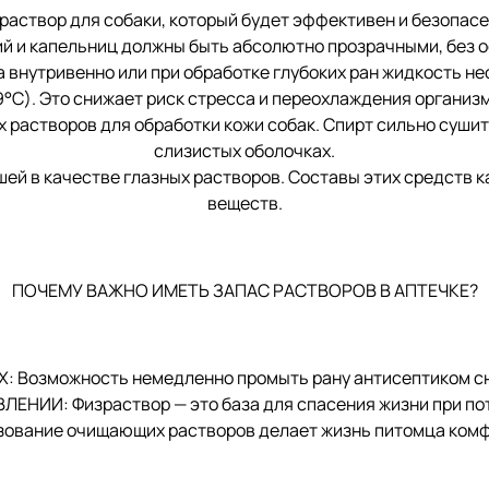
раствор для собаки, который будет эффективен и безопас
 капельниц должны быть абсолютно прозрачными, без ос
утривенно или при обработке глубоких ран жидкость нео
9°C). Это снижает риск стресса и переохлаждения организм
растворов для обработки кожи собак. Спирт сильно сушит 
слизистых оболочках.
ей в качестве глазных растворов. Составы этих средств 
веществ.
ПОЧЕМУ ВАЖНО ИМЕТЬ ЗАПАС РАСТВОРОВ В АПТЕЧКЕ?
Возможность немедленно промыть рану антисептиком сни
НИИ: Физраствор — это база для спасения жизни при поте
вание очищающих растворов делает жизнь питомца комфо