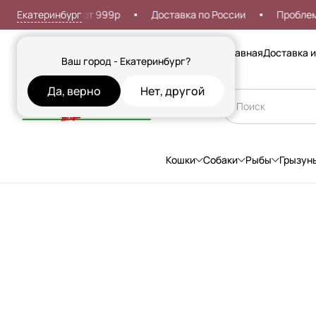
Екатеринбург
я доставка от 999р
Доставка по России
Проблемы со 
Сезонные товары
Главная
Доставка и
Ваш город - Екатеринбург?
Да, верно
Нет, другой
Кошки
Собаки
Рыбы
Грызун