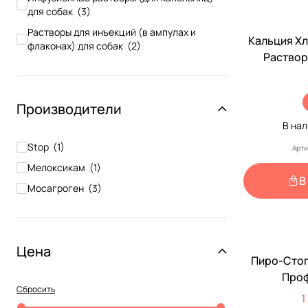
для собак
(
3
)
Растворы для инъекций (в ампулах и
Кальция Х
флаконах) для собак
(
2
)
Раствор
Производители
В на
Stop
(
1
)
Арти
Мелоксикам
(
1
)
В
Мосагроген
(
3
)
Доставка 
Наличие рец
Цена
Пиро-Стоп Для Лечения
По Рецеп
Проф
Сбросить
Кровеп
1