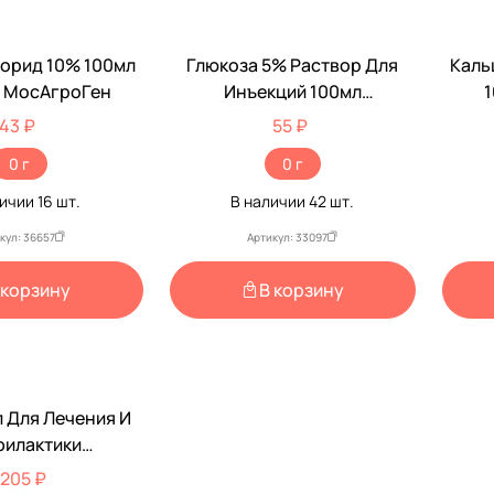
лорид 10% 100мл
Глюкоза 5% Раствор Для
Каль
 МосАгроГен
Инъекций 100мл
1
МосАгроГен
Ин
43 ₽
55 ₽
0 г
0 г
личии
16
шт.
В наличии
42
шт.
кул: 36657
Артикул: 33097
 корзину
В корзину
в пункт выдачи.
епта обязательно!
 И
ту
илактики
аразитарных
 205 ₽