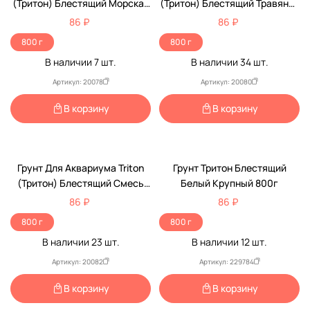
(Тритон) Блестящий Морская
(Тритон) Блестящий Травяной
Волна 800г
800г
86 ₽
86 ₽
800 г
800 г
В наличии
7
шт.
В наличии
34
шт.
Артикул: 20078
Артикул: 20080
В корзину
В корзину
Грунт Для Аквариума Triton
Грунт Тритон Блестящий
(Тритон) Блестящий Смесь
Белый Крупный 800г
№7 800г
86 ₽
86 ₽
800 г
800 г
В наличии
23
шт.
В наличии
12
шт.
Артикул: 20082
Артикул: 229784
В корзину
В корзину