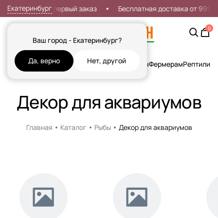
Екатеринбург
Скидка 7% на первый заказ
Бесплатная доставка от 999р
0
Ваш город - Екатеринбург?
Да, верно
Нет, другой
Кошки
Собаки
Рыбы
Грызуны и Хорьки
Птицы
Фермерам
Рептилии
Х
Декор для аквариумов
Главная
Каталог
Рыбы
Декор для аквариумов