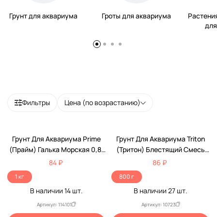
Грунт для аквариума
Гроты для аквариума
Растени
для
Фильтры
Цена (по возрастанию)
Грунт Для Аквариума Prime
Грунт Для Аквариума Triton
(Прайм) Галька Морская 0,8-
(Тритон) Блестящий Смесь
3мм 1кг Pr-004167
№1 800г
84 ₽
86 ₽
1 кг
800 г
В наличии
14
шт.
В наличии
27
шт.
Артикул: 114101
Артикул: 10723