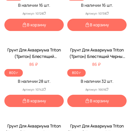
В наличии
16
шт.
В наличии
16
шт.
Артикул: 10728
Артикул: 10738
В корзину
В корзину
Грунт Для Аквариума Triton
Грунт Для Аквариума Triton
(Тритон) Блестящий
(Тритон) Блестящий Черный
Оранжевый 800г
800г
86 ₽
86 ₽
800 г
800 г
В наличии
28
шт.
В наличии
32
шт.
Артикул: 10742
Артикул: 16616
В корзину
В корзину
Грунт Для Аквариума Triton
Грунт Для Аквариума Triton