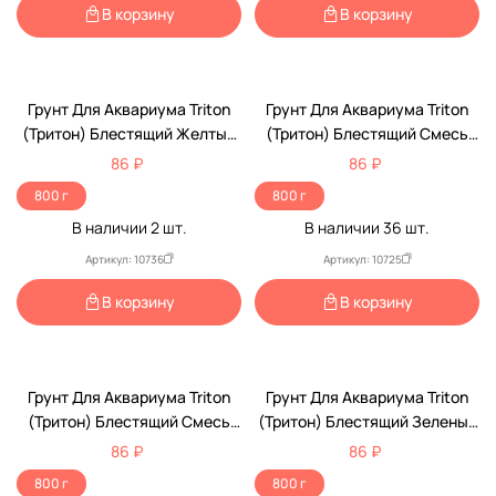
В корзину
В корзину
Грунт Для Аквариума Triton
Грунт Для Аквариума Triton
(Тритон) Блестящий Желтый
(Тритон) Блестящий Смесь
800г
№3 800г
86 ₽
86 ₽
800 г
800 г
В наличии
2
шт.
В наличии
36
шт.
Артикул: 10736
Артикул: 10725
В корзину
В корзину
Грунт Для Аквариума Triton
Грунт Для Аквариума Triton
(Тритон) Блестящий Смесь
(Тритон) Блестящий Зеленый
№6 800г
800г
86 ₽
86 ₽
800 г
800 г