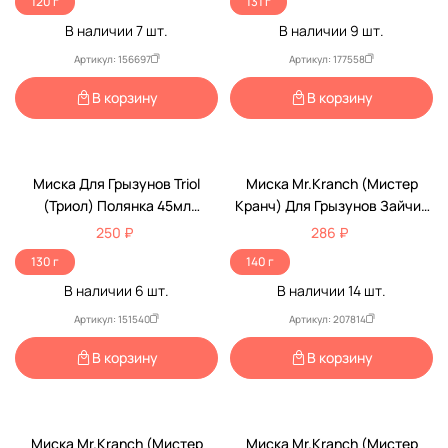
120 г
131 г
В наличии
7
шт.
В наличии
9
шт.
Артикул: 156697
Артикул: 177558
В корзину
В корзину
Миска Для Грызунов Triol
Миска Mr.Kranch (Мистер
(Триол) Полянка 45мл
Кранч) Для Грызунов Зайчик
Керамическая Угловая
90мл Голубая
250 ₽
286 ₽
12*8,5*3см
130 г
140 г
В наличии
6
шт.
В наличии
14
шт.
Артикул: 151540
Артикул: 207814
В корзину
В корзину
Миска Mr.Kranch (Мистер
Миска Mr.Kranch (Мистер