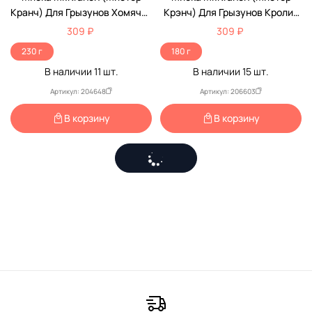
Кранч) Для Грызунов Хомячок
Крэнч) Для Грызунов Кролик
130мл Белая
140мл Оранжевая
309 ₽
309 ₽
230 г
180 г
В наличии
11
шт.
В наличии
15
шт.
Артикул: 204648
Артикул: 206603
В корзину
В корзину