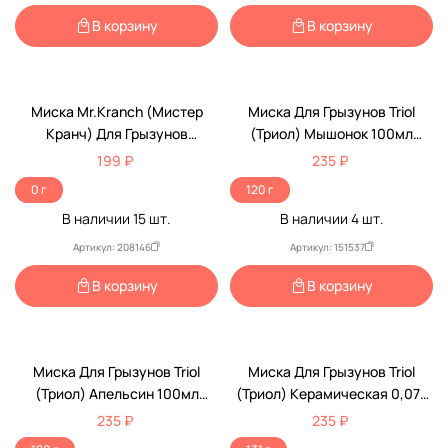
В корзину
В корзину
Миска Mr.Kranch (Мистер
Миска Для Грызунов Triol
Кранч) Для Грызунов
(Триол) Мышонок 100мл
Керамическая 10мл Апельсин
8,5*2,5см Керамическая
199 ₽
235 ₽
0 г
120 г
В наличии
15
шт.
В наличии
4
шт.
Артикул: 208146
Артикул: 151537
В корзину
В корзину
Миска Для Грызунов Triol
Миска Для Грызунов Triol
(Триол) Апельсин 100мл
(Триол) Керамическая 0,07л
Керамическая 8,5*2,5см
Сердечко 30231038
235 ₽
235 ₽
30231001