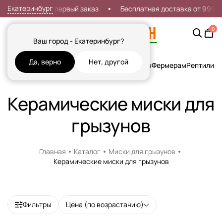
Екатеринбург
Скидка 7% на первый заказ
Бесплатная доставка от 999р
0
Ваш город - Екатеринбург?
Да, верно
Нет, другой
Кошки
Собаки
Рыбы
Грызуны и Хорьки
Птицы
Фермерам
Рептилии
Х
Керамические миски для
грызунов
Главная
Каталог
Миски для грызунов
Керамические миски для грызунов
Фильтры
Цена (по возрастанию)