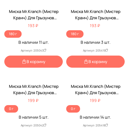
Миска Mr.Kranch (Мистер
Миска Mr.Kranch (Мистер
Кранч) Для Грызунов
Кранч) Для Грызунов
Керамическая Оранжевая С
Керамическая Зеленая С
193 ₽
193 ₽
Морковью 70мл
Морковью 70мл
180 г
180 г
В наличии
11
шт.
В наличии
3
шт.
Артикул: 205043
Артикул: 205419
В корзину
В корзину
Миска Mr.Kranch (Мистер
Миска Mr.Kranch (Мистер
Кранч) Для Грызунов
Кранч) Для Грызунов
Керамическая 10мл Лайм
Керамическая Арбузик 10мл
199 ₽
199 ₽
0 г
0 г
В наличии
5
шт.
В наличии
14
шт.
Артикул: 205042
Артикул: 205418