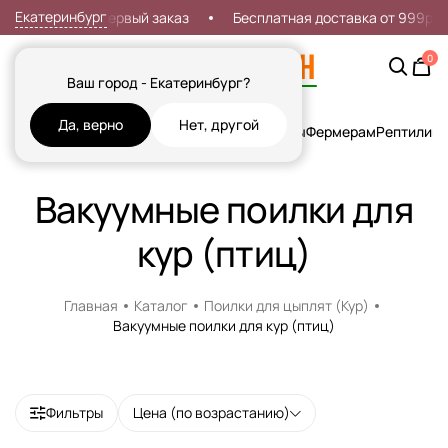
Екатеринбург
Скидка 7% на первый заказ
Бесплатная доставка от 999р
0
Ваш город - Екатеринбург?
Да, верно
Нет, другой
Кошки
Собаки
Рыбы
Грызуны и Хорьки
Птицы
Фермерам
Рептилии
Х
Вакуумные поилки для
кур (птиц)
Главная
Каталог
Поилки для цыплят (Кур)
Вакуумные поилки для кур (птиц)
Фильтры
Цена (по возрастанию)