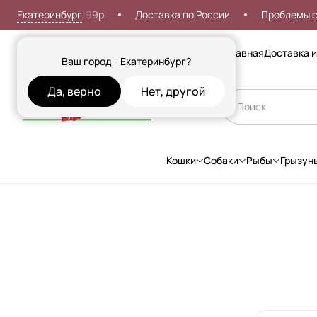
Екатеринбург
 доставка от 999р
Доставка по России
Проблемы со в
Сезонные товары
Главная
Доставка и
Ваш город - Екатеринбург?
Да, верно
Нет, другой
Кошки
Собаки
Рыбы
Грызун