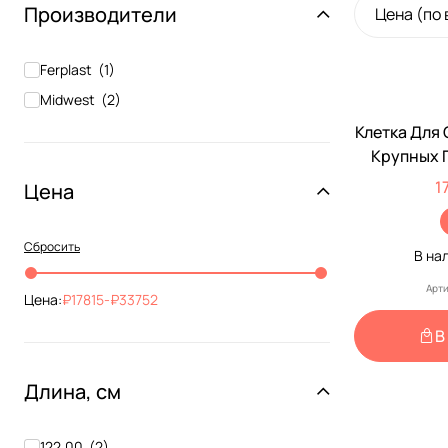
Производители
Цена (по
Ferplast
(
1
)
Midwest
(
2
)
Клетка Для
Крупных 
(Мидвест)
1
Цена
122*76
Сбросить
В на
Арти
Цена:
17815
-
33752
В
Длина, см
122.00
(
2
)