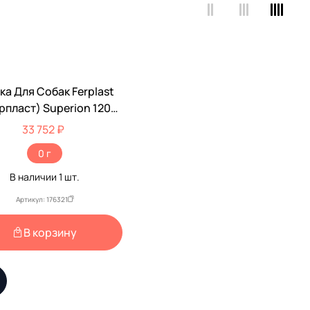
ка Для Собак Ferplast
рпласт) Superion 120
8*77*82,5cm 73190101
33 752 ₽
0 г
В наличии
1
шт.
Артикул: 176321
В корзину