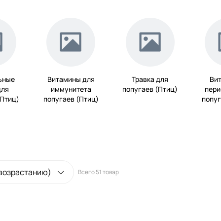
ьные
Витамины для
Травка для
Ви
для
иммунитета
попугаев (Птиц)
пери
(Птиц)
попугаев (Птиц)
попуг
 возрастанию)
Всего
51 товар