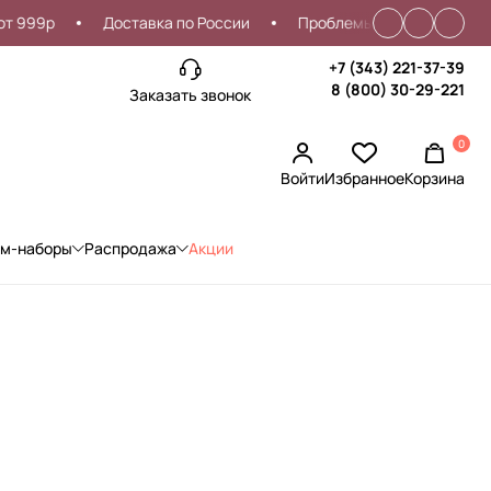
9р
Доставка по России
Проблемы со входом?
Ски
+7 (343) 221-37-39
8 (800) 30-29-221
Заказать звонок
0
Войти
Избранное
Корзина
ом-наборы
Распродажа
Акции