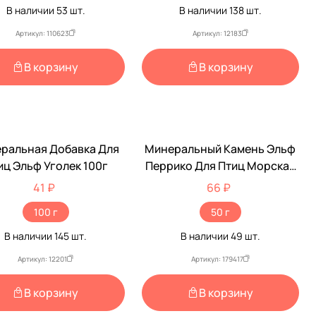
В наличии
53
шт.
В наличии
138
шт.
Артикул: 110623
Артикул: 12183
В корзину
В корзину
ральная Добавка Для
Минеральный Камень Эльф
иц Эльф Уголек 100г
Перрико Для Птиц Морская
Ракушка 50г
41 ₽
66 ₽
100 г
50 г
В наличии
145
шт.
В наличии
49
шт.
Артикул: 12201
Артикул: 179417
В корзину
В корзину