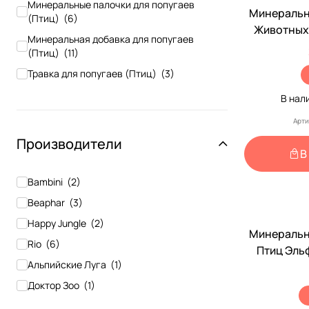
Минеральные палочки для попугаев
Минеральн
(Птиц)
(
6
)
Животных
Минеральная добавка для попугаев
Эльф 
(Птиц)
(
11
)
Травка для попугаев (Птиц)
(
3
)
Точила для клюва попугаев (Птиц)
(
4
)
В нал
Витамины для иммунитета попугаев
Арти
(Птиц)
(
8
)
Производители
Витамины в период линьки попугаев
В
(Птиц)
(
4
)
Bambini
(
2
)
Beaphar
(
3
)
Happy Jungle
(
2
)
Минеральн
Rio
(
6
)
Птиц Эль
Альпийские Луга
(
1
)
Доктор Зоо
(
1
)
Жорка
(
1
)