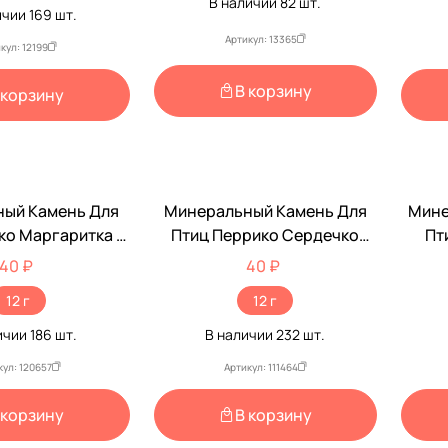
В наличии
82
шт.
ичии
169
шт.
Артикул: 13365
кул: 12199
В корзину
 корзину
ый Камень Для
Минеральный Камень Для
Мине
ко Маргаритка С
Птиц Перрико Сердечко
Пт
кушкой Эльф 12г
Эльф 12г
40 ₽
40 ₽
12 г
12 г
ичии
186
шт.
В наличии
232
шт.
кул: 120657
Артикул: 111464
 корзину
В корзину