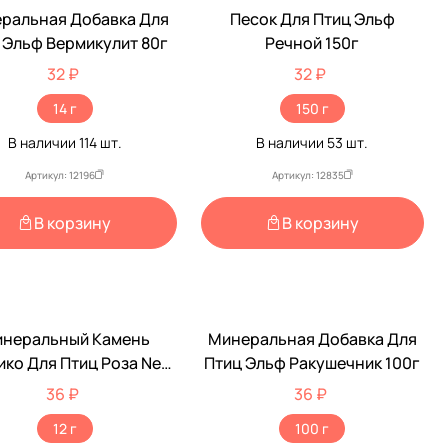
ральная Добавка Для
Песок Для Птиц Эльф
 Эльф Вермикулит 80г
Речной 150г
32 ₽
32 ₽
14 г
150 г
В наличии
114
шт.
В наличии
53
шт.
Артикул: 12196
Артикул: 12835
В корзину
В корзину
неральный Камень
Минеральная Добавка Для
ко Для Птиц Роза New
Птиц Эльф Ракушечник 100г
Эльф 12г
36 ₽
36 ₽
12 г
100 г