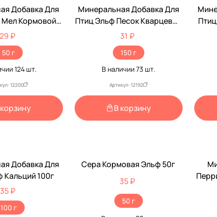
ая Добавка Для
Минеральная Добавка Для
Мине
 Мел Кормовой
Птиц Эльф Песок Кварцевый
Птиц
Перрико 50г
150г
29 ₽
31 ₽
50 г
150 г
ичии
124
шт.
В наличии
73
шт.
кул: 12200
Артикул: 12192
 корзину
В корзину
ая Добавка Для
Сера Кормовая Эльф 50г
Ми
ф Кальций 100г
Перри
35 ₽
35 ₽
50 г
100 г