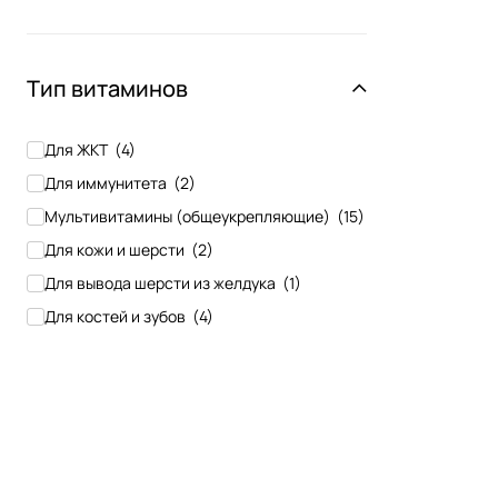
Тип витаминов
Для ЖКТ
(
4
)
Для иммунитета
(
2
)
Мультивитамины (общеукрепляющие)
(
15
)
Для кожи и шерсти
(
2
)
Для вывода шерсти из желдука
(
1
)
Для костей и зубов
(
4
)
Для снятия стрессов
(
1
)
Отсутствует
(
12
)