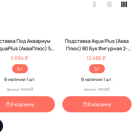
ставка Под Аквариум
Подставка Aqua Plus (Аква
quaPlus (АкваПлюс) 50
Плюс) 80 Бук Фигурная 2-
 Ф50 51*31*71см Бук
Дверки Дсп 218769
5 694 ₽
12 486 ₽
урная С Дверкой ДСП
810*360*720мм
0 г
0 г
145519
В наличии
1
шт.
В наличии
1
шт.
Артикул: 104913
Артикул: 195118
В корзину
В корзину