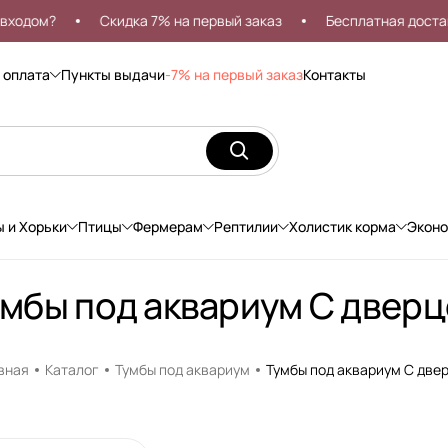
дом?
Скидка 7% на первый заказ
Бесплатная доставка 
 оплата
Пункты выдачи
-7% на первый заказ
Контакты
ы и Хорьки
Птицы
Фермерам
Рептилии
Холистик корма
Экон
мбы под аквариум С двер
вная
Каталог
Тумбы под аквариум
Тумбы под аквариум С две