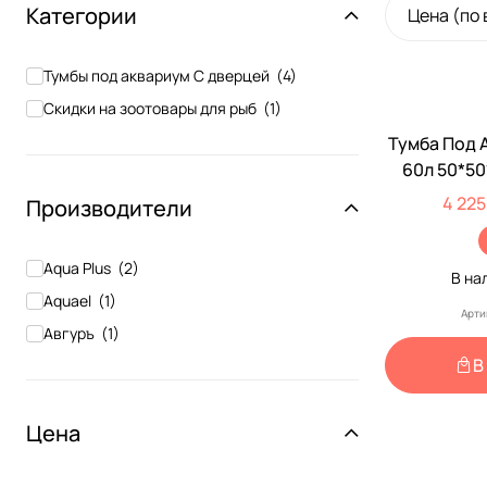
Категории
Цена (по
Тумбы под аквариум С дверцей
(
4
)
Скидки на зоотовары для рыб
(
1
)
Тумба Под 
-30%
60л 50*5
Авг
4 225
Производители
Aqua Plus
(
2
)
В на
Aquael
(
1
)
Арти
Авгуръ
(
1
)
В
Цена