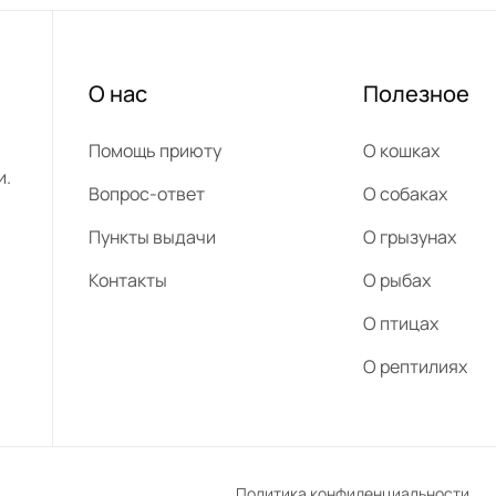
О нас
Полезное
Помощь приюту
О кошках
и.
Вопрос-ответ
О собаках
Пункты выдачи
О грызунах
Контакты
О рыбах
О птицах
О рептилиях
Политика конфиденциальности