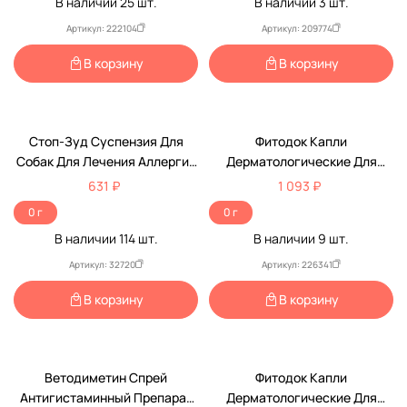
В наличии
25
шт.
В наличии
3
шт.
Доставка в пункт выдачи.
Наличие рецепта обязательно!
Артикул: 222104
Артикул: 209774
В корзину
В корзину
По Рецепту
Стоп-Зуд Суспензия Для
Фитодок Капли
Собак Для Лечения Аллергии
Дерматологические Для
15мл Apicenna (Апиценна)
Средних Собак Упаковка 4
631 ₽
1 093 ₽
Пипетки Ав1417
0 г
0 г
В наличии
114
шт.
В наличии
9
шт.
Артикул: 32720
Артикул: 226341
В корзину
В корзину
Ветодиметин Спрей
Фитодок Капли
Антигистаминный Препарат
Дерматологические Для