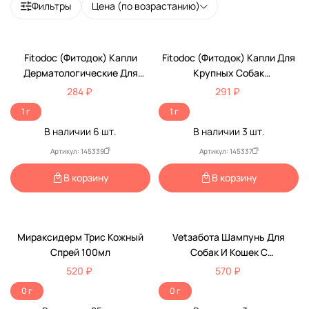
Фильтры
Цена (по возрастанию)
Fitodoc (Фитодок) Капли
Fitodoc (Фитодок) Капли Для
Дерматологические Для
Крупных Собак
Мелких Пород Собак И Кошек
Дерматологические АВЗ
284 ₽
291 ₽
АВЗ
1 г
1 г
В наличии
6
шт.
В наличии
3
шт.
Артикул: 145339
Артикул: 145337
В корзину
В корзину
Мираксидерм Трис Кожный
Vetзабота Шампунь Для
Спрей 100мл
Собак И Кошек С
Хлоргексидином 5% 150мл
520 ₽
570 ₽
0 г
0 г