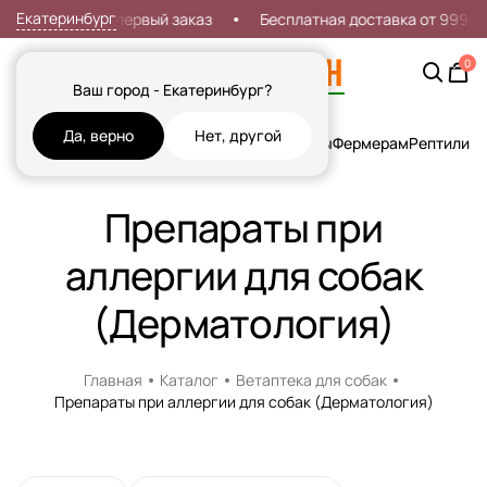
Екатеринбург
Скидка 7% на первый заказ
Бесплатная доставка от 999р
0
Ваш город - Екатеринбург?
Да, верно
Нет, другой
Кошки
Собаки
Рыбы
Грызуны и Хорьки
Птицы
Фермерам
Рептилии
Х
Препараты при
аллергии для собак
(Дерматология)
Главная
Каталог
Ветаптека для собак
Препараты при аллергии для собак (Дерматология)