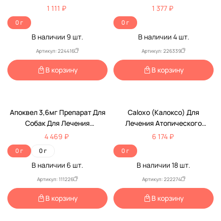
50мл V701
Крупных Собак Упаковка 4
1 111 ₽
1 377 ₽
Пипетки Ав1418
0 г
0 г
В наличии
9
шт.
В наличии
4
шт.
Артикул: 224416
Артикул: 226339
В корзину
В корзину
Апоквел 3,6мг Препарат Для
Caloxo (Калоксо) Для
Собак Для Лечения
Лечения Атопического
Дерматитов Различной
Дерматита У Собак 50мл
4 469 ₽
6 174 ₽
Этиологии,
0 г
0 г
0 г
Сопровождающихся Зудом
В наличии
6
шт.
В наличии
18
шт.
20 Таблеток Zoetis (Зоетис)
Артикул: 111226
Артикул: 222274
В корзину
В корзину