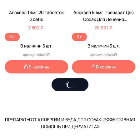
Апоквел 16мг 20 Таблеток
Апоквел 5,4мг Препарат Для
Zoetis
Собак Для Лечения
Дерматитов Различной
7 802 ₽
20 961 ₽
Этиологии,
0 г
0 г
Сопровождающихся Зудом
В наличии
5
шт.
В наличии
3
шт.
Флакон 100 Таблеток Zoetis
Артикул: 108437
Артикул: 109497
В корзину
В корзину
ПРЕПАРАТЫ ОТ АЛЛЕРГИИ И ЗУДА ДЛЯ СОБАК: ЭФФЕКТИВНАЯ
ПОМОЩЬ ПРИ ДЕРМАТИТАХ