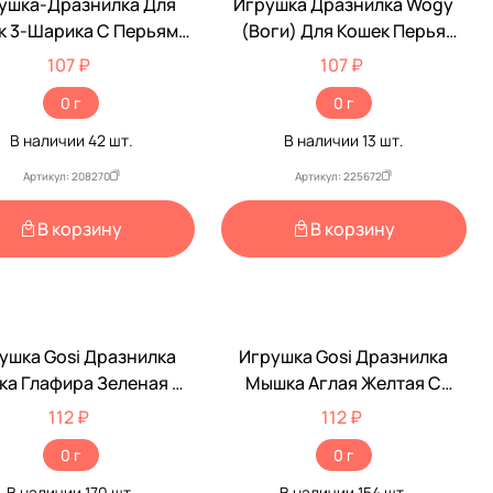
ушка-Дразнилка Для
Игрушка Дразнилка Wogy
к 3-Шарика С Перьями
(Воги) Для Кошек Перья
40см 10123-0904
Фазана С Колокольчиком На
107 ₽
107 ₽
Палочке 50см 2024 0851
0 г
0 г
В наличии
42
шт.
В наличии
13
шт.
Артикул: 208270
Артикул: 225672
В корзину
В корзину
ушка Gosi Дразнилка
Игрушка Gosi Дразнилка
а Глафира Зеленая С
Мышка Аглая Желтая С
овым Хвостиком 6056
Норковым Хвостиком 6055
112 ₽
112 ₽
0 г
0 г
В наличии
170
шт.
В наличии
154
шт.