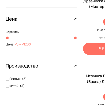
Дразнилка 
Wogy
(
8
)
(Мистер
ZooExpress
(
3
)
Удочк
Доктор Зоо
(
1
)
Цена
Мататаби
(
1
)
В на
Рэмо
(
5
)
Сбросить
Уют
(
2
)
Арти
Цена:
57
-
1200
В
Производство
Игрушка Д
Россия
(
3
)
(Брава) 
Китай
(
3
)
Длинно
В нал