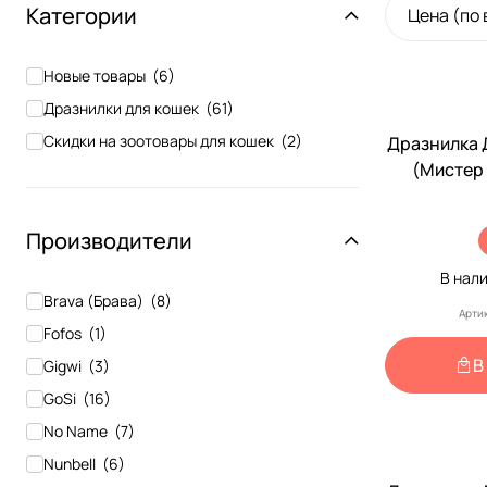
Категории
Цена (по
Новые товары
(
6
)
Дразнилки для кошек
(
61
)
Скидки на зоотовары для кошек
(
2
)
Дразнилка 
(Мистер
Удочк
Производители
В нал
Brava (Брава)
(
8
)
Арти
Fofos
(
1
)
В
Gigwi
(
3
)
GoSi
(
16
)
No Name
(
7
)
Nunbell
(
6
)