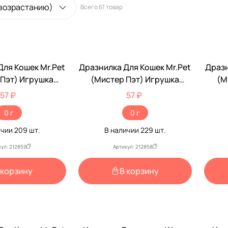
 возрастанию)
Всего
61 товар
Для Кошек Mr.Pet
Дразнилка Для Кошек Mr.Pet
Дразн
 Пэт) Игрушка
(Мистер Пэт) Игрушка
(М
а 30см 2259
Удочка 30см 2258
57 ₽
57 ₽
0 г
0 г
ичии
209
шт.
В наличии
229
шт.
кул: 212859
Артикул: 212858
 корзину
В корзину