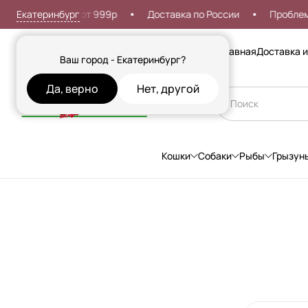
Екатеринбург
я доставка от 999р
Доставка по России
Проблемы со 
Сезонные товары
Главная
Доставка и
Ваш город - Екатеринбург?
Да, верно
Нет, другой
Кошки
Собаки
Рыбы
Грызун