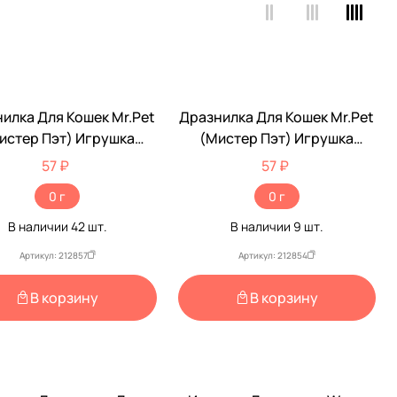
илка Для Кошек Mr.Pet
Дразнилка Для Кошек Mr.Pet
истер Пэт) Игрушка
(Мистер Пэт) Игрушка
Удочка 33см 2257
Удочка 40см 2254
57 ₽
57 ₽
0 г
0 г
В наличии
42
шт.
В наличии
9
шт.
Артикул: 212857
Артикул: 212854
В корзину
В корзину