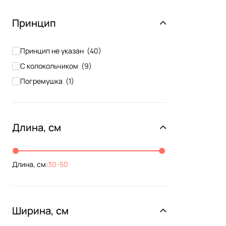
Полиэстер
(
1
)
Нейлон, капрон
(
1
)
Принцип
Джут
(
1
)
Материал не указан
(
18
)
Принцип не указан
(
40
)
С колокольчиком
(
9
)
Погремушка
(
1
)
Длина, см
Длина, см:
30
-
50
Ширина, см