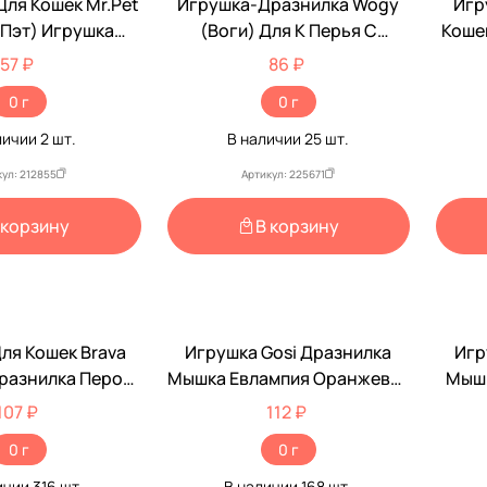
Для Кошек Mr.Pet
Игрушка-Дразнилка Wogy
Игр
 Пэт) Игрушка
(Воги) Для К Перья С
Коше
а 40см 2255
Колокольчиком На
57 ₽
86 ₽
Пружинке 23-15см 2024-
0 г
0 г
0848
личии
2
шт.
В наличии
25
шт.
кул: 212855
Артикул: 225671
 корзину
В корзину
ля Кошек Brava
Игрушка Gosi Дразнилка
Игр
Дразнилка Перо
Мышка Евлампия Оранжевая
Мышк
е 40см 5121
С Норковым Хвостиком 6057
Норк
107 ₽
112 ₽
0 г
0 г
ичии
316
шт.
В наличии
168
шт.