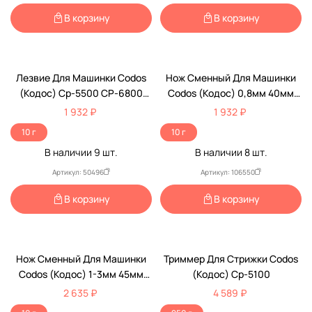
В корзину
В корзину
Лезвие Для Машинки Codos
Нож Сменный Для Машинки
(Кодос) Ср-5500 CP-6800
Codos (Кодос) 0,8мм 40мм
KP-3000
CP-3800/3880
1 932 ₽
1 932 ₽
10 г
10 г
В наличии
9
шт.
В наличии
8
шт.
Артикул: 50496
Артикул: 106550
В корзину
В корзину
Нож Сменный Для Машинки
Триммер Для Стрижки Codos
Codos (Кодос) 1-3мм 45мм
(Кодос) Ср-5100
CP-9600/9580
2 635 ₽
4 589 ₽