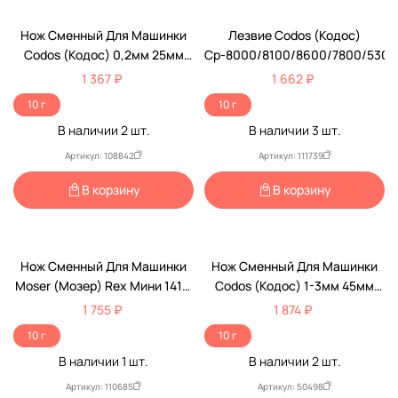
Нож Сменный Для Машинки
Лезвие Codos (Кодос)
Codos (Кодос) 0,2мм 25мм
Ср-8000/8100/8600/7800/5300
CP-5000 5200
1 367 ₽
1 662 ₽
10 г
10 г
В наличии
2
шт.
В наличии
3
шт.
Артикул: 108842
Артикул: 111739
В корзину
В корзину
Нож Сменный Для Машинки
Нож Сменный Для Машинки
Moser (Мозер) Rex Мини 1411-
Codos (Кодос) 1-3мм 45мм
0060
CP-9500/9100
1 755 ₽
1 874 ₽
10 г
10 г
В наличии
1
шт.
В наличии
2
шт.
Артикул: 110685
Артикул: 50498