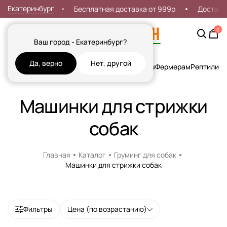
Екатеринбург
а первый заказ
Бесплатная доставка от 999р
Доставка
0
Ваш город - Екатеринбург?
Да, верно
Нет, другой
Кошки
Собаки
Рыбы
Грызуны и Хорьки
Птицы
Фермерам
Рептилии
Х
Машинки для стрижки
собак
Главная
Каталог
Груминг для собак
Машинки для стрижки собак
Фильтры
Цена (по возрастанию)