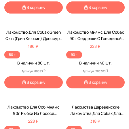
В корзину
В корзину
Лакомство Для Собак Green
Лакомство Мнямс Для Собак
Qzin (Грин Кьюзин) Дрессура
90г Сердечки С Говядиной
№1 Train Treat Утка+Тунец 50г
Тренировочные
186 ₽
228 ₽
50 г
90 г
В наличии
80
шт.
В наличии
40
шт.
Артикул: 80593
Артикул: 203303
В корзину
В корзину
Лакомство Для Соб Мнямс
Лакомства Деревенские
90г Рыбки Из Лосося
Лакомства Для Собак Для
Тренировочные
Дрессуры Индейка И Семена
228 ₽
318 ₽
Льна 90г 79212860