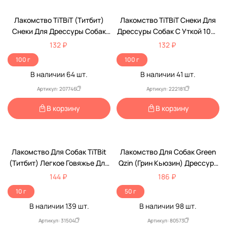
Лакомство TiTBiT (Титбит)
Лакомство TiTBiT Снеки Для
Снеки Для Дрессуры Собак
Дрессуры Собак С Уткой 100г
Индейка 100г 025697
025703
132 ₽
132 ₽
100 г
100 г
В наличии
64
шт.
В наличии
41
шт.
Артикул: 207746
Артикул: 222181
В корзину
В корзину
Лакомство Для Собак TiTBit
Лакомство Для Собак Green
(Титбит) Легкое Говяжье Для
Qzin (Грин Кьюзин) Дрессура
Дрессуры Б2-М 10г 4408
№2 Train Treat
144 ₽
186 ₽
Индейка+Треска 50г
10 г
50 г
В наличии
139
шт.
В наличии
98
шт.
Артикул: 31504
Артикул: 80573