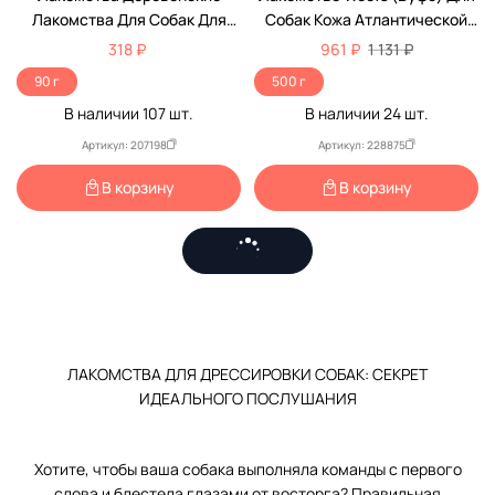
Лакомства Для Собак Для
Собак Кожа Атлантической
Дрессуры Телятина И Семена
Трески Набор Для
318 ₽
961 ₽
1 131 ₽
Кунжута 90г 79212839
Дрессировки 500г
90 г
500 г
В наличии
107
шт.
В наличии
24
шт.
Артикул: 207198
Артикул: 228875
В корзину
В корзину
ЛАКОМСТВА ДЛЯ ДРЕССИРОВКИ СОБАК: СЕКРЕТ
ИДЕАЛЬНОГО ПОСЛУШАНИЯ
Хотите, чтобы ваша собака выполняла команды с первого
слова и блестела глазами от восторга? Правильная