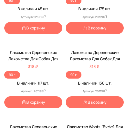
90 г
90 г
В наличии
45
шт.
В наличии
175
шт.
Артикул: 225185
Артикул: 207194
В корзину
В корзину
Лакомства Деревенские
Лакомства Деревенские
Лакомства Для Собак Для
Лакомства Для Собак Для
Дрессуры Кролик И Семена
Дрессуры Перепел И Семена
318 ₽
318 ₽
Тыквы 90г 79212853
Чиа 90г 79212846
90 г
90 г
В наличии
117
шт.
В наличии
130
шт.
Артикул: 207195
Артикул: 207197
В корзину
В корзину
-15%
Лакомства Деревенские
Лакомство Woofs (Вуфс) Для