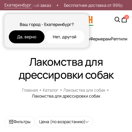
Екатеринбург
кидка 7% на первый заказ
Бесплатная доставка от 999р
0
Ваш город - Екатеринбург?
Да, верно
Нет, другой
Кошки
Собаки
Рыбы
Грызуны и Хорьки
Птицы
Фермерам
Рептилии
Х
Лакомства для
дрессировки собак
Главная
Каталог
Лакомства для собак
Лакомства для дрессировки собак
Фильтры
Цена (по возрастанию)