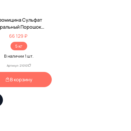
еомицина Сульфат
ральный Порошок
нтибиотик VIC 5кг
66 129 ₽
5 кг
В наличии
1
шт.
Артикул: 210101
В корзину