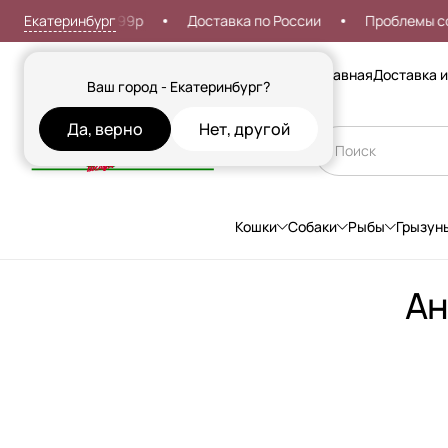
Екатеринбург
доставка от 999р
Доставка по России
Проблемы со в
Сезонные товары
Главная
Доставка и
Ваш город - Екатеринбург?
Да, верно
Нет, другой
Кошки
Собаки
Рыбы
Грызун
Ан