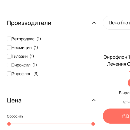
Производители
Цена (по
Доставка 
Наличие рец
Ветпродакс
(
1
)
Неомицин
(
1
)
Тилозин
(
1
)
Энрофлон 1
По Рецеп
Лечения 
Энроксил
(
1
)
Птиц При 
Энрофлон
(
3
)
Микоплазм
Для Пе
Примене
В на
Цена
Арти
В
Сбросить
Доставка 
Наличие рец