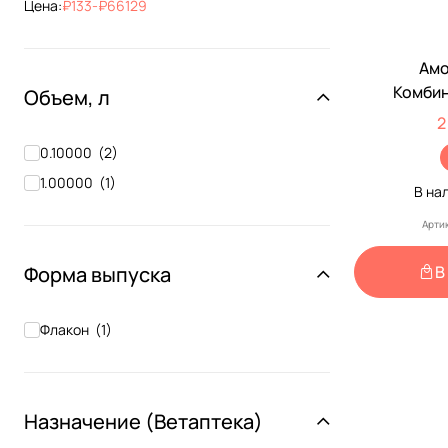
Цена:
133
-
66129
Амо
По Рецеп
Комби
Объем, л
Антиба
2
Препарат
0.10000
(
2
)
Р
1.00000
(
1
)
В на
Арти
Форма выпуска
В
Флакон
(
1
)
Назначение (Ветаптека)