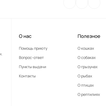
О нас
Полезное
Помощь приюту
О кошках
и.
Вопрос-ответ
О собаках
Пункты выдачи
О грызунах
Контакты
О рыбах
О птицах
О рептилиях