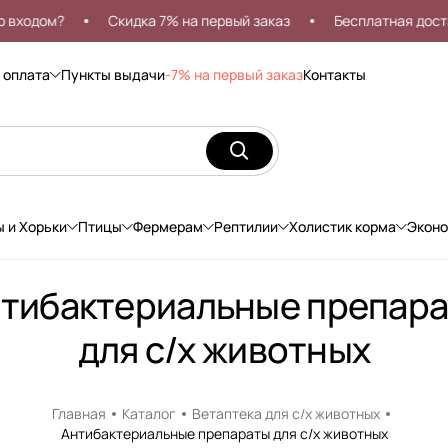
ходом?
Скидка 7% на первый заказ
Бесплатная доставк
 оплата
Пункты выдачи
-7% на первый заказ
Контакты
ы и Хорьки
Птицы
Фермерам
Рептилии
Холистик корма
Экон
тибактериальные препар
для с/х животных
Главная
Каталог
Ветаптека для с/х животных
Антибактериальные препараты для с/х животных