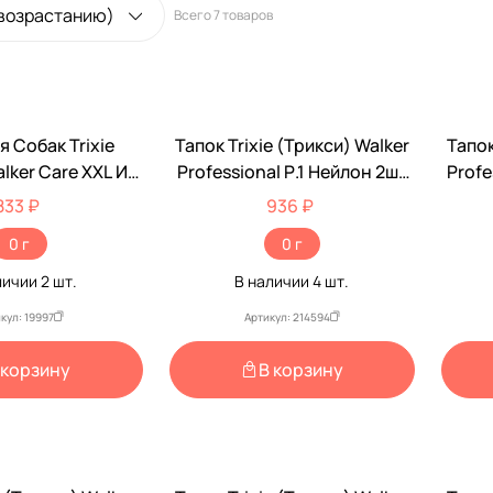
 возрастанию)
Всего
7 товаров
я Собак Trixie
Тапок Trixie (Трикси) Walker
Тапок
lker Care XXL Из
Professional Р.1 Нейлон 2шт
Profe
на 2шт 1955
19470
833 ₽
936 ₽
0 г
0 г
личии
2
шт.
В наличии
4
шт.
кул: 19997
Артикул: 214594
 корзину
В корзину