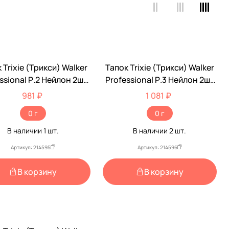
 Trixie (Трикси) Walker
Тапок Trixie (Трикси) Walker
ssional Р.2 Нейлон 2шт
Professional Р.3 Нейлон 2шт
19471
19472
981 ₽
1 081 ₽
0 г
0 г
В наличии
1
шт.
В наличии
2
шт.
Артикул: 214595
Артикул: 214596
В корзину
В корзину