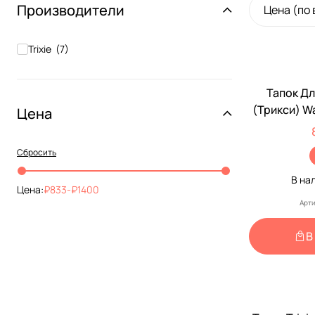
Производители
Цена (по
Trixie
(
7
)
Тапок Дл
(Трикси) Wa
Цена
Неопре
Сбросить
В на
Цена:
833
-
1400
Арти
В