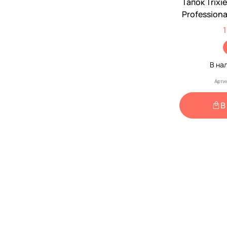
Тапок Trixi
Professiona
1
В на
Арти
В