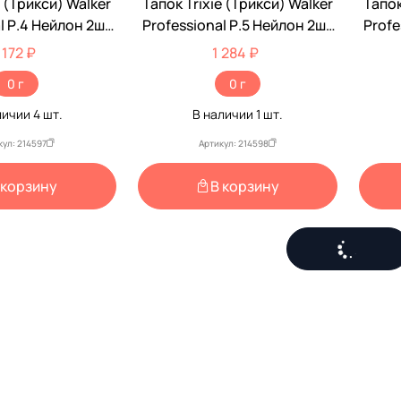
e (Трикси) Walker
Тапок Trixie (Трикси) Walker
Тапок
l Р.4 Нейлон 2шт
Professional Р.5 Нейлон 2шт
Profe
19473
19474
 172 ₽
1 284 ₽
0 г
0 г
личии
4
шт.
В наличии
1
шт.
кул: 214597
Артикул: 214598
 корзину
В корзину