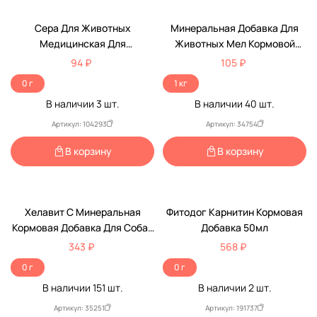
Сера Для Животных
Минеральная Добавка Для
Медицинская Для
Животных Мел Кормовой
Нормализации Обмена
Эльф Перрико 1кг
94 ₽
105 ₽
Веществ, Улучшения
0 г
1 кг
Состояния Кожи И Шерсти
В наличии
3
шт.
В наличии
40
шт.
2,5г АВЗ
Артикул: 104293
Артикул: 34754
В корзину
В корзину
Хелавит С Минеральная
Фитодог Карнитин Кормовая
Кормовая Добавка Для Собак
Добавка 50мл
И Кошек 70мл
343 ₽
568 ₽
0 г
0 г
В наличии
151
шт.
В наличии
2
шт.
Артикул: 35251
Артикул: 191737