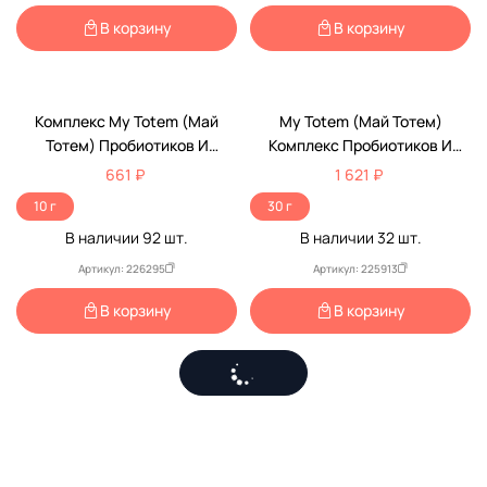
В корзину
В корзину
Комплекс My Totem (май
My Totem (Май Тотем)
Тотем) Пробиотиков И
Комплекс Пробиотиков И
Пребиотиков Для Кошек 10гр
Пребиотиков Для Кошек 30
661 ₽
1 621 ₽
Пакетов По 1гр
10 г
30 г
В наличии
92
шт.
В наличии
32
шт.
Артикул: 226295
Артикул: 225913
В корзину
В корзину