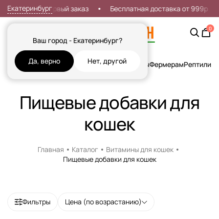
Екатеринбург
Скидка 7% на первый заказ
Бесплатная доставка от 999р
0
Ваш город - Екатеринбург?
Да, верно
Нет, другой
Кошки
Собаки
Рыбы
Грызуны и Хорьки
Птицы
Фермерам
Рептилии
Х
Пищевые добавки для
кошек
Главная
Каталог
Витамины для кошек
Пищевые добавки для кошек
Фильтры
Цена (по возрастанию)