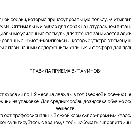
дней собаки, которые принесут реальную пользу, учитывай
птимальный выбор для собак на натуральном питании 
льные усиленные формулы для тех, кто занимается аджил
ованные «бьюти-комплексы», которые ускоряют смену ше
с повышенным содержанием кальция и фосфора для прави
ПРАВИЛА ПРИЕМА ВИТАМИНОВ:
урсами по 1-2 месяца дважды в год (весной и осенью), 
ции на упаковке. Для средних собак дозировка обычно сос
веществ.
ест профессиональный сухой корм супер-премиум класса
консультируйтесь с врачом, чтобы избежать гипервитамин