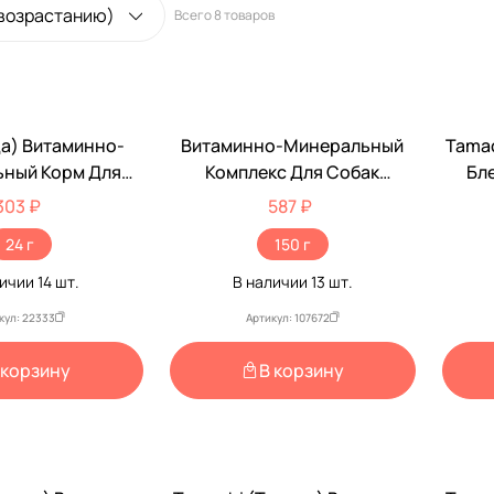
 возрастанию)
Всего
8 товаров
да) Витаминно-
Витаминно-Минеральный
Tamac
ный Корм Для
Комплекс Для Собак
Бл
редних Пород
Крупных Пород Unitabs
Соба
303 ₽
587 ₽
итм 48таб
(Юнитабс) BrewersComplexс
24 г
150 г
Для Кожи И Шерсти 100таб
U202
личии
14
шт.
В наличии
13
шт.
кул: 22333
Артикул: 107672
 корзину
В корзину