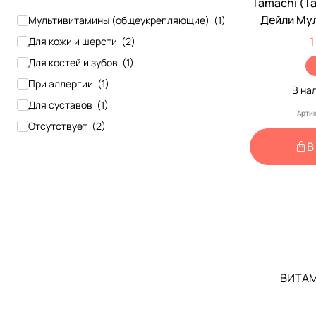
Tamachi (Т
Дейли Му
Мультивитамины (общеукрепляющие)
(
1
)
Средних И
1
Для кожи и шерсти
(
2
)
Для костей и зубов
(
1
)
При аллергии
(
1
)
В на
Для суставов
(
1
)
Артик
Отсутствует
(
2
)
В
ВИТАМ