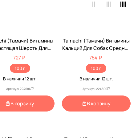
hi (Тамачи) Витамины
Tamachi (Тамачи) Витамины
естящая Шерсть Для
Кальций Для Собак Средних
к Средних И Крупных
И Крупных Пород 100т T722
727 ₽
754 ₽
Пород 100т T718
100 г
100 г
В наличии
12
шт.
В наличии
12
шт.
Артикул: 224686
Артикул: 224690
В корзину
В корзину