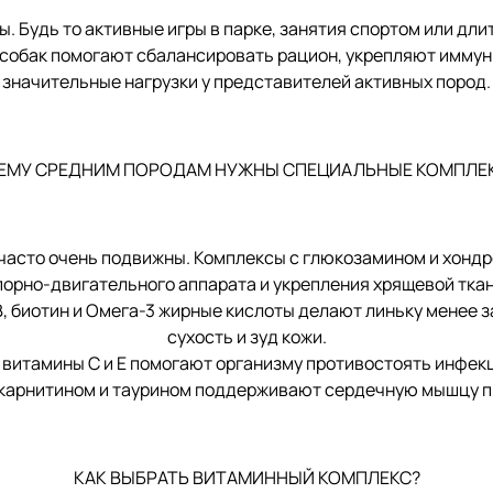
. Будь то активные игры в парке, занятия спортом или дли
собак помогают сбалансировать рацион, укрепляют имму
значительные нагрузки у представителей активных пород.
ЕМУ СРЕДНИМ ПОРОДАМ НУЖНЫ СПЕЦИАЛЬНЫЕ КОМПЛЕ
сто очень подвижны. Комплексы с глюкозамином и хондр
порно-двигательного аппарата и укрепления хрящевой ткан
иотин и Омега-3 жирные кислоты делают линьку менее за
сухость и зуд кожи.
тамины C и E помогают организму противостоять инфекц
арнитином и таурином поддерживают сердечную мышцу пр
КАК ВЫБРАТЬ ВИТАМИННЫЙ КОМПЛЕКС?