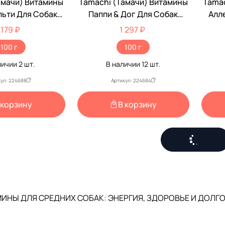
амачи) Витамины
Tamachi (Тамачи) Витамины
Tamac
льти Для Собак
Паппи & Дог Для Собак
Алл
 Крупных Пород
Средних И Крупных Пород
Сред
 179 ₽
1 297 ₽
100т
100т T716
100 г
100 г
личии
2
шт.
В наличии
12
шт.
ул: 224688
Артикул: 224684
 корзину
В корзину
ИНЫ ДЛЯ СРЕДНИХ СОБАК: ЭНЕРГИЯ, ЗДОРОВЬЕ И ДОЛГ