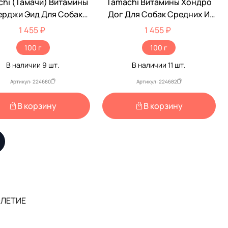
hi (Тамачи) Витамины
Tamachi Витамины Хондро
ерджи Эид Для Собак
Дог Для Собак Средних И
них И Крупных Пород
Крупных Пород 100т T714
1 455 ₽
1 455 ₽
100т T712
100 г
100 г
В наличии
9
шт.
В наличии
11
шт.
Артикул: 224680
Артикул: 224682
В корзину
В корзину
ОЛЕТИЕ