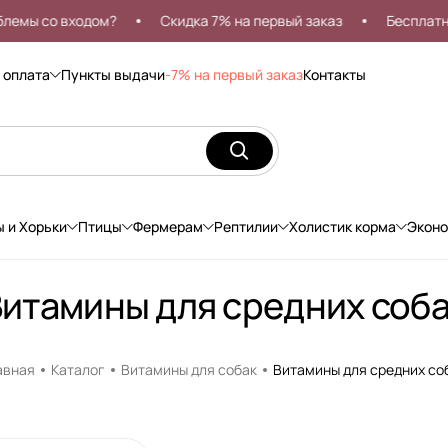
 со входом?
Скидка 7% на первый заказ
Бесплатная д
 оплата
Пункты выдачи
-7% на первый заказ
Контакты
ы и Хорьки
Птицы
Фермерам
Рептилии
Холистик корма
Экон
итамины для средних соб
авная
Каталог
Витамины для собак
Витамины для средних со