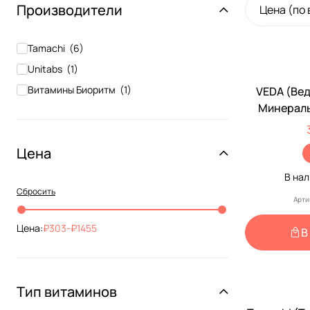
Производители
Цена (по
Tamachi
(
6
)
Unitabs
(
1
)
Витамины Биоритм
(
1
)
VEDA (Ве
Минераль
Собак С
Биор
Цена
В на
Сбросить
Арти
Цена:
303
-
1455
В
Тип витаминов