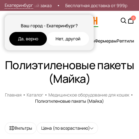
Екатеринбург
идка 7% на первый заказ
Бесплатная доставка от 999р
0
Ваш город - Екатеринбург?
Да, верно
Нет, другой
Кошки
Собаки
Рыбы
Грызуны и Хорьки
Птицы
Фермерам
Рептилии
Х
Полиэтиленовые пакеты
(Майка)
Главная
Каталог
Медицинское оборудование для кошек
Полиэтиленовые пакеты (Майка)
Фильтры
Цена (по возрастанию)