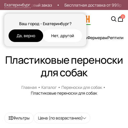
Екатеринбург
Скидка 7% на первый заказ
Бесплатная доставка от 999р
0
Ваш город - Екатеринбург?
Да, верно
Нет, другой
Кошки
Собаки
Рыбы
Грызуны и Хорьки
Птицы
Фермерам
Рептилии
Х
Пластиковые переноски
для собак
Главная
Каталог
Переноски для собак
Пластиковые переноски для собак
Фильтры
Цена (по возрастанию)