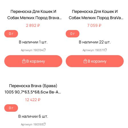
Переноска Для Кошек И
Переноска Для Кошек И
Собак Мелких Пород Brava
Собак Мелких Пород BraVa
(Брава) 82# 55*36*33см Вв-
(Брава) 76,5*46,5*53,8см
2 892 ₽
7 059 ₽
А2-922 /6/
D781# Вв-А2-926 /3/
0 г
0 г
В наличии
1
шт.
В наличии
22
шт.
Артикул: 190394
Артикул: 190377
В корзину
В корзину
Переноска Brava (Брава)
1005 90,7*63,5*68,6см Вв-А2-
921 /3/
12 422 ₽
0 г
В наличии
6
шт.
Артикул: 190393