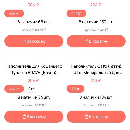
Стандарт 7л (1*4)
Минерал Для
204 ₽
204 ₽
Короткошерстных Кошек И
4.14 кг
4.14 кг
Котят Минеральный
В наличии
66
шт.
В наличии
230
шт.
Впитывающий 7л (1*4)
Артикул: 12439
Артикул: 12440
В корзину
В корзину
Наполнитель Для Кошачьего
Наполнитель Gatti (Гатти)
Туалета BRAVA (Брава)
Ultra Минеральный Для
Бюджет Минеральный 7л (1*4)
Длинношерстных Кошек 3л
204 ₽
216 ₽
4.14 кг
9 кг
1.8 кг
В наличии
84
шт.
В наличии
104
шт.
Артикул: 90373
Артикул: 197258
В корзину
В корзину