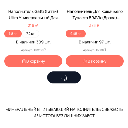
Наполнитель Gatti (Гатти)
Наполнитель Для Кошачьего
Ultra Универсальный Для
Туалета BRAVA (Брава)
Кошек 3л
Универсальный Красный 15л
216 ₽
373 ₽
(1*1)
1.8 кг
7.2 кг
9.45 кг
В наличии
309
шт.
В наличии
97
шт.
Артикул: 197260
Артикул: 16800
В корзину
В корзину
МИНЕРАЛЬНЫЙ ВПИТЫВАЮЩИЙ НАПОЛНИТЕЛЬ: СВЕЖЕСТЬ
И ЧИСТОТА БЕЗ ЛИШНИХ ЗАБОТ