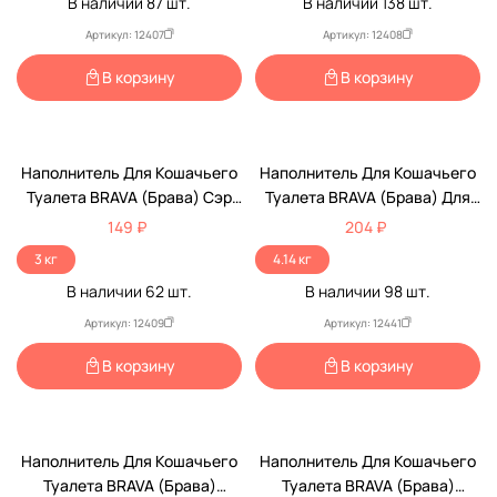
В наличии
87
шт.
В наличии
138
шт.
Артикул: 12407
Артикул: 12408
В корзину
В корзину
Наполнитель Для Кошачьего
Наполнитель Для Кошачьего
Туалета BRAVA (Брава) Сэр
Туалета BRAVA (Брава) Для
Котофей Минеральный
Длинношерстных Кошек 7л
149 ₽
204 ₽
Впитывающий 5л (1*4)
3 кг
4.14 кг
В наличии
62
шт.
В наличии
98
шт.
Артикул: 12409
Артикул: 12441
В корзину
В корзину
Наполнитель Для Кошачьего
Наполнитель Для Кошачьего
Туалета BRAVA (Брава)
Туалета BRAVA (Брава)