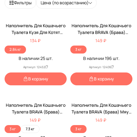
Фильтры
Цена (по возрастанию)
Наполнитель Для Кошачьего
Наполнитель Для Кошачьего
Туалета Кузя Для Котят
Туалета BRAVA (Брава)
Минеральный 4,5л (1*4)
Ковбой Мяу Для
134 ₽
149 ₽
Короткошерстных Кошек И
2.84 кг
3 кг
Котят Минеральный
В наличии
25
шт.
В наличии
196
шт.
Впитывающий 5л
Артикул: 12452
Артикул: 12406
В корзину
В корзину
Наполнитель Для Кошачьего
Наполнитель Для Кошачьего
Туалета BRAVA (Брава)
Туалета BRAVA (Брава) Мяуч
Мадам Кошкина Для
Идеал Для Короткошерстных
149 ₽
149 ₽
Длинношерстных Кошек 5л
Кошек 5л (1*4)
3 кг
7.3 кг
3 кг
(1*4)