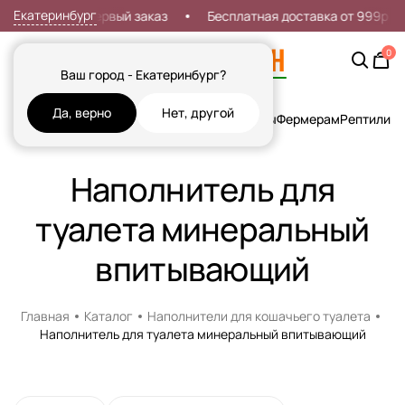
Екатеринбург
Скидка 7% на первый заказ
Бесплатная доставка от 999р
0
Ваш город - Екатеринбург?
Да, верно
Нет, другой
Кошки
Собаки
Рыбы
Грызуны и Хорьки
Птицы
Фермерам
Рептилии
Х
Наполнитель для
туалета минеральный
впитывающий
Главная
Каталог
Наполнители для кошачьего туалета
Наполнитель для туалета минеральный впитывающий