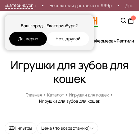
Екатеринбург
 на первый заказ
Бесплатная доставка от 999р
Достав
0
Ваш город - Екатеринбург?
Да, верно
Нет, другой
Кошки
Собаки
Рыбы
Грызуны и Хорьки
Птицы
Фермерам
Рептилии
Х
Игрушки для зубов для
кошек
Главная
Каталог
Игрушки для кошек
Игрушки для зубов для кошек
Фильтры
Цена (по возрастанию)