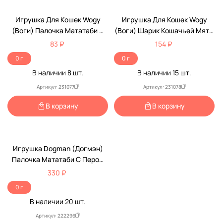
Игрушка Для Кошек Wogy
Игрушка Для Кошек Wogy
(Воги) Палочка Мататаби С
(Воги) Шарик Кошачьей Мяты
Шариком Кошачьей Мяты 2шт
На Палочке С Мататаби
83 ₽
154 ₽
0 г
0 г
В наличии
8
шт.
В наличии
15
шт.
Артикул: 231077
Артикул: 231078
В корзину
В корзину
Игрушка Dogman (Догмэн)
Палочка Мататаби С Пером
2шт 20см 617804
330 ₽
0 г
В наличии
20
шт.
Артикул: 222296