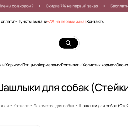
 со входом?
Скидка 7% на первый заказ
Бесплатная д
 оплата
Пункты выдачи
-7% на первый заказ
Контакты
ы и Хорьки
Птицы
Фермерам
Рептилии
Холистик корма
Экон
ашлыки для собак (Стейк
вная
Каталог
Лакомства для собак
Шашлыки для собак (Сте