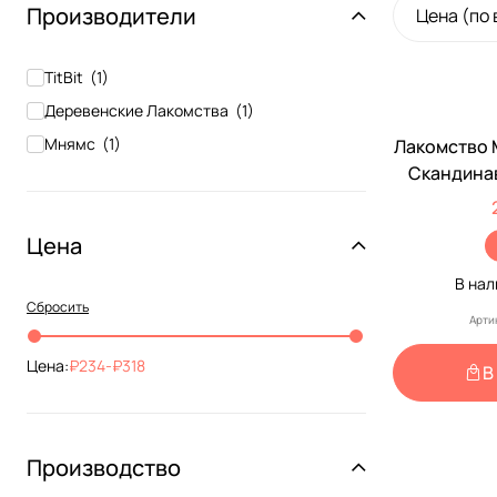
Производители
Цена (по
TitBit
(
1
)
Деревенские Лакомства
(
1
)
Мнямс
(
1
)
Лакомство 
Скандинав
Цена
В на
Сбросить
Арти
Цена:
234
-
318
В
Производство