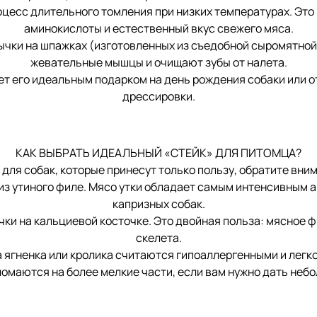
цесс длительного томления при низких температурах. Это 
аминокислоты и естественный вкус свежего мяса.
чки на шпажках (изготовленных из съедобной сыромятной
жевательные мышцы и очищают зубы от налета.
т его идеальным подарком на день рождения собаки или о
дрессировки.
КАК ВЫБРАТЬ ИДЕАЛЬНЫЙ «СТЕЙК» ДЛЯ ПИТОМЦА?
для собак, которые принесут только пользу, обратите вним
з утиного филе. Мясо утки обладает самым интенсивным а
капризных собак.
ки на кальциевой косточке. Это двойная польза: мясное ф
скелета.
 ягненка или кролика считаются гипоаллергенными и легк
ломаются на более мелкие части, если вам нужно дать неб