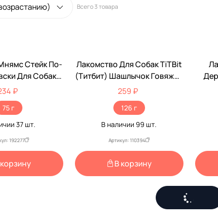
 возрастанию)
Всего
3 товара
Мнямс Стейк По-
Лакомство Для Собак TiTBit
Ла
ски Для Собак
(Титбит) Шашлычок Говяжий
Дер
75г
126г
Ут
234 ₽
259 ₽
75 г
126 г
личии
37
шт.
В наличии
99
шт.
кул: 192277
Артикул: 110394
 корзину
В корзину