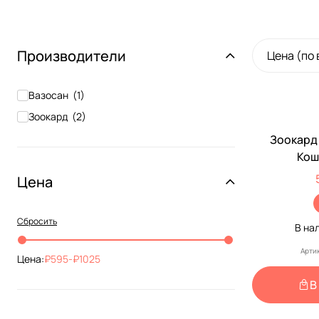
Производители
Цена (по
Вазосан
(
1
)
Зоокард
(
2
)
Зоокард
Кош
Цена
Сбросить
В на
Арти
Цена:
595
-
1025
В