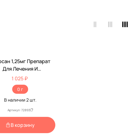
осан 1,25мг Препарат
Для Лечения И
илактики Хронической
1 025 ₽
Сердечной
0 г
таточности У Собак И
троля Артериального
В наличии
2
шт.
авления У Кошек 30
Артикул: 72893
Таблеток Apicenna
(Апиценна)
В корзину