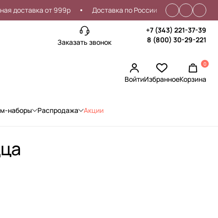
 доставка от 999р
Доставка по России
Проблемы со в
+7 (343) 221-37-39
8 (800) 30-29-221
Заказать звонок
0
Войти
Избранное
Корзина
ом-наборы
Распродажа
Акции
дца