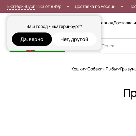
Екатеринбург
платная доставка от 999р
Доставка по России
Пробле
Сезонные товары
Главная
Доставка и
Ваш город - Екатеринбург?
Да, верно
Нет, другой
Кошки
Собаки
Рыбы
Грызун
Пр