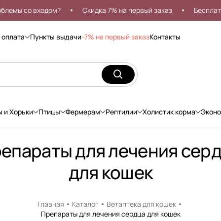
мы со входом?
Скидка 7% на первый заказ
Бесплатная
 оплата
Пункты выдачи
-7% на первый заказ
Контакты
ы и Хорьки
Птицы
Фермерам
Рептилии
Холистик корма
Экон
епараты для лечения сер
для кошек
Главная
Каталог
Ветаптека для кошек
Препараты для лечения сердца для кошек