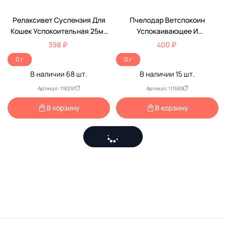
По Рецепту
Релаксивет Суспензия Для
Пчелодар Ветспокоин
Кошек Успокоительная 25мл
Успокаивающее И
Х107
Противорвотное Средство
398 ₽
400 ₽
Для Кошек 15таб
0 г
0 г
В наличии
68
шт.
В наличии
15
шт.
Артикул: 118297
Артикул: 111689
В корзину
В корзину