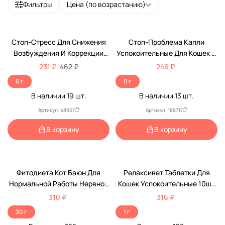
Фильтры
Цена (по возрастанию)
-50%
По Рецепту
Стоп-Стресс Для Снижения
Стоп-Проблема Капли
Возбуждения И Коррекции
Успокоительные Для Кошек И
Психогенных Нарушений
Собак 5мл S401
231 ₽
462 ₽
246 ₽
Поведения Таблетки Для
0 г
0 г
Кошек 15таб 200мг Apicenna
В наличии
19
шт.
В наличии
13
шт.
(Апиценна)
Артикул: 48957
Артикул: 186717
В корзину
В корзину
Фитодиета Кот Баюн Для
Релаксивет Таблетки Для
Нормальной Работы Нервной
Кошек Успокоительные 10шт
Системы У Кошек И Собак В
Х108
310 ₽
316 ₽
Стрессовых Ситуациях 10мл
30 г
1 г
3-Флакона VEDA