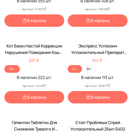
В наличии
355
шт.
В наличии
108
шт.
Артикул: 111353
Артикул: 118298
В корзину
В корзину
Кот Баюн Настой Коррекция
Экспресс Успокоин
Нарушений Поведения Кошек
Успокоительный Препарат
И Собак VEDA (Веда) 10мл
Для Кошек 2 Таблетки
321 ₽
341 ₽
3шт
16 г
0 г
0 г
В наличии
222
шт.
В наличии
113
шт.
Доставка в пункт выдачи.
Наличие рецепта обязательно!
Артикул: 14148
Артикул: 165877
В корзину
В корзину
По Рецепту
Гапентин Таблетки Для
Стоп-Проблема Спрей
Снижения Тревоги И
Успокоительный 25мл S402