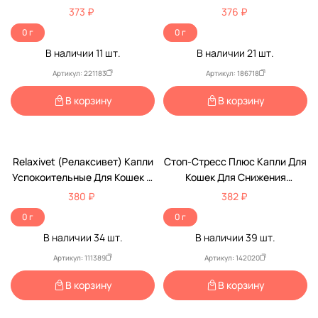
Нейрогенной Боли Для Кошек
373 ₽
376 ₽
И Собак 80мг, 10-Таблеток
0 г
0 г
В наличии
11
шт.
В наличии
21
шт.
Артикул: 221183
Артикул: 186718
В корзину
В корзину
Relaxivet (Релаксивет) Капли
Стоп-Стресс Плюс Капли Для
Успокоительные Для Кошек И
Кошек Для Снижения
Собак 10мл Х103
Возбуждения И Коррекции
380 ₽
382 ₽
Поведения 30мл Apicenna
0 г
0 г
(Апиценна)
В наличии
34
шт.
В наличии
39
шт.
Доставка в пункт выдачи.
Наличие рецепта обязательно!
Артикул: 111389
Артикул: 142020
В корзину
В корзину