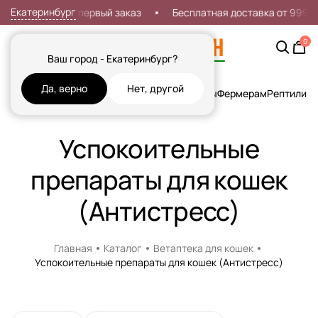
Екатеринбург
Скидка 7% на первый заказ
Бесплатная доставка от 999р
0
Ваш город - Екатеринбург?
Да, верно
Нет, другой
Кошки
Собаки
Рыбы
Грызуны и Хорьки
Птицы
Фермерам
Рептилии
Х
Успокоительные
препараты для кошек
(Антистресс)
Главная
Каталог
Ветаптека для кошек
Успокоительные препараты для кошек (Антистресс)
Доставка в пункт выдачи.
Наличие рецепта обязательно!