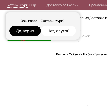
Екатеринбург
я доставка от 999р
Доставка по России
Проблемы со 
Сезонные товары
Главная
Доставка и
Ваш город - Екатеринбург?
Да, верно
Нет, другой
Кошки
Собаки
Рыбы
Грызун