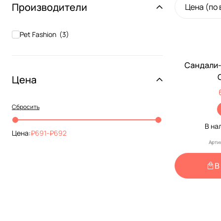
Производители
Цена (по
Pet Fashion
(
3
)
Сандали-
Цена
Сбросить
В на
Цена:
691
-
692
Арти
В