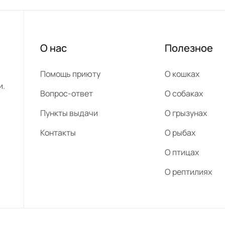
О нас
Полезное
Помощь приюту
О кошках
и.
Вопрос-ответ
О собаках
Пункты выдачи
О грызунах
Контакты
О рыбах
О птицах
О рептилиях