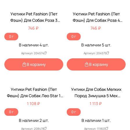
Уютики Pet Fashion (Пет
Уютики Pet Fashion (Пет
Фэшн) Для Собак Роза 3
Фэшн) Для Собак Роза 4
Мягкие Мех
Мягкие Мех
746 ₽
746 ₽
0 г
0 г
В наличии
4
шт.
В наличии
5
шт.
Артикул: 204574
Артикул: 204575
В корзину
В корзину
Унтики Pet Fashion (Пет
Унтики Для Собак Мелких
Фешн) Для Собак Лео Star 1
Пород Зимушка 5 Мех
Мягкие Мех Малина
Красный Pet Fashion (Пет
1 108 ₽
1 113 ₽
Фешн)
0 г
0 г
В наличии
2
шт.
В наличии
1
шт.
Артикул: 208478
Артикул: 111803