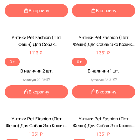
В корзину
В корзину
Унтики Pet Fashion (Пет
Унтики Pet Fashion (Пет
Фешн) Для Собак
Фешн) Для Собак Эко Кожики
Миниатюрных Пород
Р. 2 Красные, Каракуль/
1 113 ₽
1 351 ₽
Зимушка 1 Мех Синий
Язычок
0 г
0 г
В наличии
2
шт.
В наличии
1
шт.
Артикул: 201039
Артикул: 221317
В корзину
В корзину
Унтики Pet FAshion (Пет
Унтики Pet Fashion (Пет
Фешн) Для Собак Эко Кожики
Фешн) Для Собак Эко Кожики
Р. 5 Красные, Каракуль/
Р. 4 Красные, Каракуль/
1 351 ₽
1 351 ₽
Язычок
Язычок