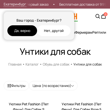
Екатеринбург
Скидка 7% на первый заказ
Бесплатная доставка от 999р
0
Ваш город - Екатеринбург?
Да, верно
Нет, другой
Кошки
Собаки
Рыбы
Грызуны и Хорьки
Птицы
Фермерам
Рептилии
Х
Унтики для собак
Главная
Каталог
Обувь для собак
Унтики для собак
Фильтры
Цена (по возрастанию)
Уютики Pet Fashion (Пет
Уютики Pet Fashion (Пет
Фэшн) Для Собак S
Фешн) Для Собак Роза 5