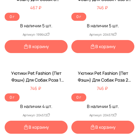
Мультисиний Мех Мягкие
Мягкие Мех
467 ₽
746 ₽
0 г
0 г
В наличии
5
шт.
В наличии
5
шт.
Артикул: 199642
Артикул: 204576
В корзину
В корзину
Уютики Pet Fashion (Пет
Уютики Pet Fashion (Пет
Фэшн) Для Собак Роза 1
Фэшн) Для Собак Роза 2
Мягкие Мех
Мягкие Мех
746 ₽
746 ₽
0 г
0 г
В наличии
4
шт.
В наличии
5
шт.
Артикул: 204572
Артикул: 204573
В корзину
В корзину