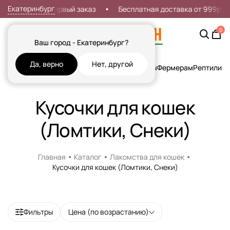
Екатеринбург
Скидка 7% на первый заказ
Бесплатная доставка от 999р
0
Ваш город - Екатеринбург?
Да, верно
Нет, другой
Кошки
Собаки
Рыбы
Грызуны и Хорьки
Птицы
Фермерам
Рептилии
Х
Кусочки для кошек
(Ломтики, Снеки)
Главная
Каталог
Лакомства для кошек
Кусочки для кошек (Ломтики, Снеки)
Фильтры
Цена (по возрастанию)