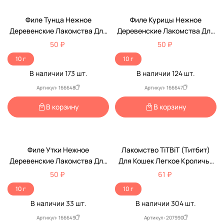
Филе Тунца Нежное
Филе Курицы Нежное
Деревенские Лакомства Для
Деревенские Лакомства Для
Кошек 10г 76050403
Кошек 10г 76050380
50 ₽
50 ₽
10 г
10 г
В наличии
173
шт.
В наличии
124
шт.
Артикул: 166648
Артикул: 166647
В корзину
В корзину
Филе Утки Нежное
Лакомство TiTBiT (Титбит)
Деревенские Лакомства Для
Для Кошек Легкое Кроличье
Кошек 10г 76050397
10г 019344 Сушеные
50 ₽
61 ₽
10 г
10 г
В наличии
33
шт.
В наличии
304
шт.
Артикул: 166649
Артикул: 207990