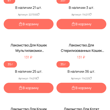
8 г
35 г
В наличии
21
шт.
В наличии
3
шт.
Артикул: 227300
Артикул: 114217
В корзину
В корзину
Лакомство Для Кошек
Лакомство Для
Мультилакомки
Стерилизованных Кошек
Восхитительная Шерсть
Мультилакомки Стерил
131 ₽
131 ₽
MultiЛакомки 70таб
MultiЛакомки 70таб
35 г
35 г
В наличии
25
шт.
В наличии
36
шт.
Артикул: 114219
Артикул: 114225
В корзину
В корзину
Лакомство Для Кошек
Лакомство Для Котят