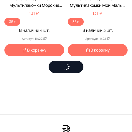
Мультилакомки Морские
Мультилакомки Мой Малыш
Водоросли MultiЛакомки
MultiЛакомки 70таб
131 ₽
131 ₽
70таб
35 г
35 г
В наличии
4
шт.
В наличии
3
шт.
Артикул: 114223
Артикул: 114221
В корзину
В корзину