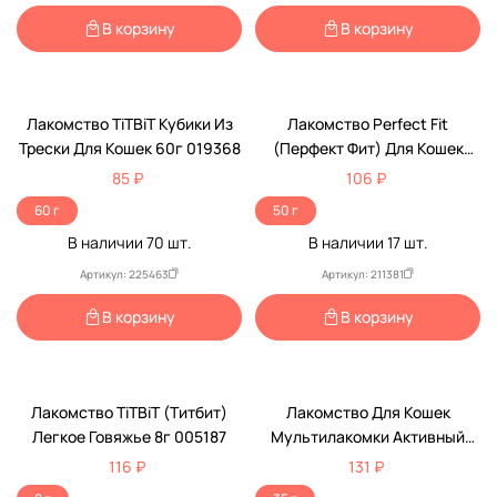
В корзину
В корзину
Лакомство TiTBiT Кубики Из
Лакомство Perfect Fit
Трески Для Кошек 60г 019368
(Перфект Фит) Для Кошек
Курица Иммунитет Immunity
85 ₽
106 ₽
50г (1*7)
60 г
50 г
В наличии
70
шт.
В наличии
17
шт.
Артикул: 225463
Артикул: 211381
В корзину
В корзину
Лакомство TiTBiT (Титбит)
Лакомство Для Кошек
Легкое Говяжье 8г 005187
Мультилакомки Активный
Питомец MultiЛакомки 70таб
116 ₽
131 ₽