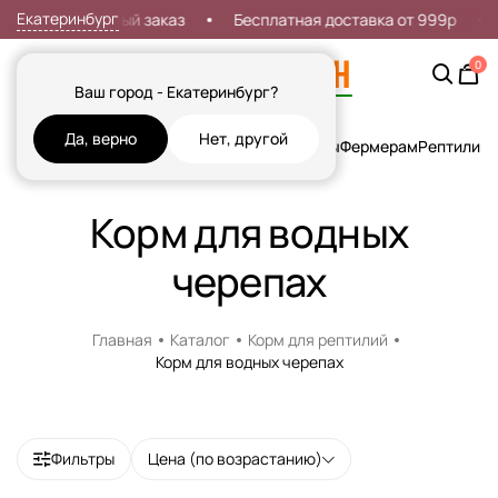
Екатеринбург
идка 7% на первый заказ
Бесплатная доставка от 999р
0
Ваш город - Екатеринбург?
Да, верно
Нет, другой
Кошки
Собаки
Рыбы
Грызуны и Хорьки
Птицы
Фермерам
Рептилии
Х
Корм для водных
черепах
Главная
Каталог
Корм для рептилий
Корм для водных черепах
Фильтры
Цена (по возрастанию)