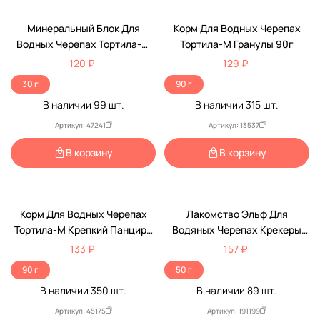
Минеральный Блок Для
Корм Для Водных Черепах
Водных Черепах Тортила-М
Тортила-М Гранулы 90г
Ca+D3 30г Зоомир
120 ₽
129 ₽
30 г
90 г
В наличии
99
шт.
В наличии
315
шт.
Артикул: 47241
Артикул: 13537
В корзину
В корзину
Корм Для Водных Черепах
Лакомство Эльф Для
Тортила-М Крепкий Панцирь
Водяных Черепах Крекеры
С Кальцием 90г Зоомир
Новинка 50г
133 ₽
157 ₽
90 г
50 г
В наличии
350
шт.
В наличии
89
шт.
Артикул: 45175
Артикул: 191199