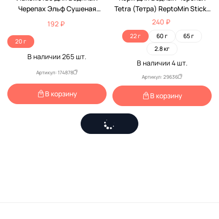
Черепах Эльф Сушеная
Tetra (Тетра) ReptoMin Sticks
Рыбка 20г
Палочки Универсальный
240 ₽
192 ₽
100мл 139862
22 г
60 г
65 г
20 г
2.8 кг
В наличии
265
шт.
В наличии
4
шт.
Артикул: 174878
Артикул: 29636
В корзину
В корзину