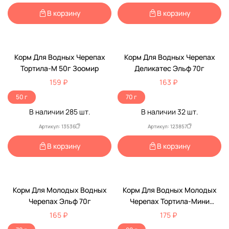
В корзину
В корзину
Корм Для Водных Черепах
Корм Для Водных Черепах
Тортила-М 50г Зоомир
Деликатес Эльф 70г
159 ₽
163 ₽
50 г
70 г
В наличии
285
шт.
В наличии
32
шт.
Артикул: 13536
Артикул: 123857
В корзину
В корзину
Корм Для Молодых Водных
Корм Для Водных Молодых
Черепах Эльф 70г
Черепах Тортила-Мини
Гранулы 90г
165 ₽
175 ₽