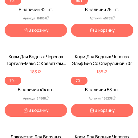
70 г
90 г
В наличии
32
шт.
В наличии
75
шт.
Артикул: 161057
Артикул: 45755
В корзину
В корзину
Корм Для Водных Черепах
Корм Для Водных Черепах
Тортила-Макс С Креветками
Эльф Био Со Спирулиной 70г
70г Зоомир
183 ₽
185 ₽
70 г
70 г
В наличии
414
шт.
В наличии
58
шт.
Артикул: 34568
Артикул: 156238
В корзину
В корзину
Лакомство Для Водяных
Корм Для Водных Черепах