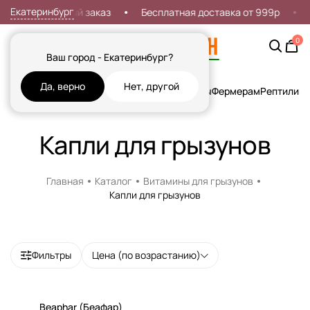
Екатеринбург
дка 7% на первый заказ
Бесплатная доставка от 999р
0
Ваш город - Екатеринбург?
Да, верно
Нет, другой
Кошки
Собаки
Рыбы
Грызуны и Хорьки
Птицы
Фермерам
Рептилии
Х
Капли для грызунов
Главная
Каталог
Витамины для грызунов
Капли для грызунов
Фильтры
Цена (по возрастанию)
Beaphar (Беафар)