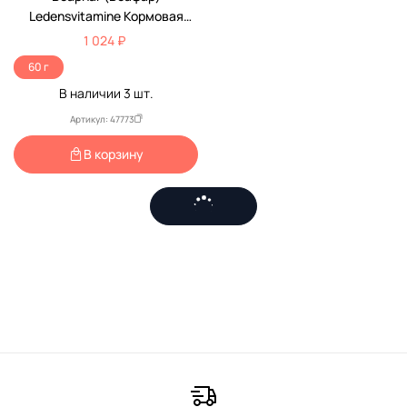
Ledensvitamine Кормовая
Добавка Для Грызунов 50мл
1 024 ₽
60 г
В наличии
3
шт.
Артикул: 47773
В корзину