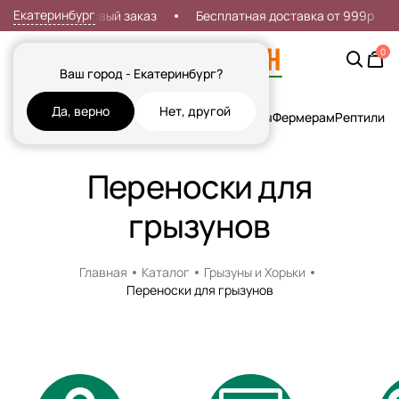
Екатеринбург
кидка 7% на первый заказ
Бесплатная доставка от 999р
0
Ваш город - Екатеринбург?
Да, верно
Нет, другой
Кошки
Собаки
Рыбы
Грызуны и Хорьки
Птицы
Фермерам
Рептилии
Х
Переноски для
грызунов
Главная
Каталог
Грызуны и Хорьки
Переноски для грызунов