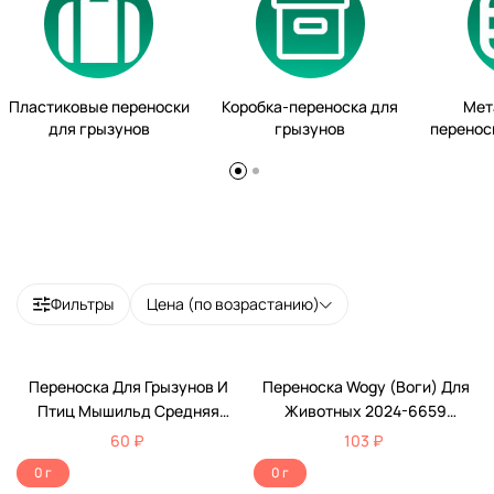
Пластиковые переноски
Коробка-переноска для
Мет
для грызунов
грызунов
перенос
Фильтры
Цена (по возрастанию)
Переноска Для Грызунов И
Переноска Wogy (Воги) Для
Птиц Мышильд Средняя
Животных 2024-6659
12,5*10*10см
15*11*9см
60 ₽
103 ₽
0 г
0 г