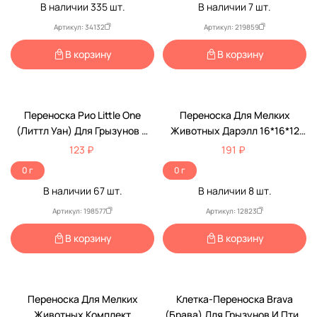
В наличии
335
шт.
В наличии
7
шт.
Артикул: 34132
Артикул: 219859
В корзину
В корзину
Переноска Рио Little One
Переноска Для Мелких
(Литтл Уан) Для Грызунов И
Животных Дарэлл 16*16*12
Птиц Картонная 5947
3565
123 ₽
191 ₽
0 г
0 г
В наличии
67
шт.
В наличии
8
шт.
Артикул: 198577
Артикул: 12823
В корзину
В корзину
Переноска Для Мелких
Клетка-Переноска Brava
Животных Комплект
(Брава) Для Грызунов И Птиц