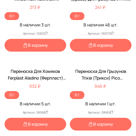
Дарелэнд Rp3564
1# 28,5*18,5*14см Вв-А2-928
213 ₽
241 ₽
/100/
0 г
0 г
В наличии
3
шт.
В наличии
46
шт.
Артикул: 12825
Артикул: 190379
В корзину
В корзину
Переноска Для Хомяков
Переноска Для Грызунов
Ferplast Aladino (Ферпласт)
Trixie (Трикси) Pico
Малая 20*16*13,5см
23*18*16см 5903
932 ₽
946 ₽
0 г
0 г
В наличии
5
шт.
В наличии
1
шт.
Артикул: 28068
Артикул: 28669
В корзину
В корзину