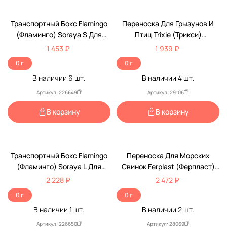
Транспортный Бокс Flamingo
Переноска Для Грызунов И
(Фламинго) Soraya S Для
Птиц Trixie (Трикси)
Перевозки Мелких Животных
30*18*20см 5902
1 453 ₽
1 939 ₽
19*32*22см Бордовый Fl31480
0 г
0 г
В наличии
6
шт.
В наличии
4
шт.
Артикул: 226649
Артикул: 29106
В корзину
В корзину
Транспортный Бокс Flamingo
Переноска Для Морских
(Фламинго) Soraya L Для
Свинок Ferplast (Ферпласт)
Перевозки Мелких Животных
Aladino Medium 30*23*21см
2 228 ₽
2 472 ₽
24 5*39*27см Бордовый
0 г
0 г
Fl31481
В наличии
1
шт.
В наличии
2
шт.
Артикул: 226650
Артикул: 28069