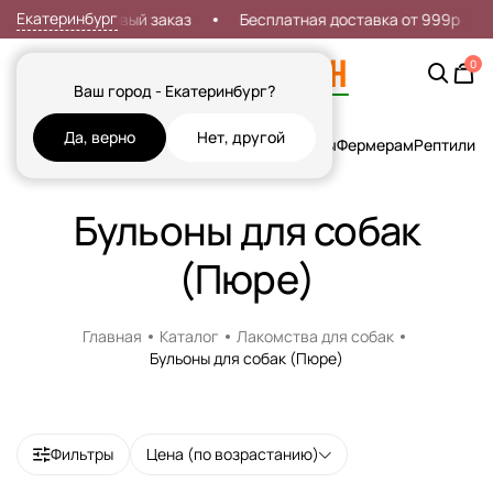
Екатеринбург
кидка 7% на первый заказ
Бесплатная доставка от 999р
0
Ваш город - Екатеринбург?
Да, верно
Нет, другой
Кошки
Собаки
Рыбы
Грызуны и Хорьки
Птицы
Фермерам
Рептилии
Х
Бульоны для собак
(Пюре)
Главная
Каталог
Лакомства для собак
Бульоны для собак (Пюре)
Фильтры
Цена (по возрастанию)