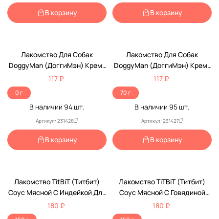
В корзину
В корзину
Лакомство Для Собак
Лакомство Для Собак
DoggyMan (ДоггиМэн) Крем-
DoggyMan (ДоггиМэн) Крем-
Мусс Печень Теленка И
Мусс Телятина И Овощи Пауч
117 ₽
117 ₽
Овощи Пауч 70г
70г
0 г
70 г
В наличии
94
шт.
В наличии
95
шт.
Артикул: 231428
Артикул: 231427
В корзину
В корзину
Лакомство TitBiT (Титбит)
Лакомство TiTBiT (Титбит)
Соус Мясной С Индейкой Для
Соус Мясной С Говядиной
Собак 150г 315559
Для Собак 150г 315184
180 ₽
180 ₽