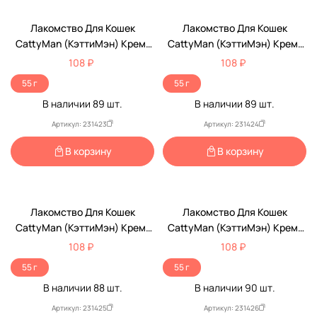
Лакомство Для Кошек
Лакомство Для Кошек
CattyMan (КэттиМэн) Крем-
CattyMan (КэттиМэн) Крем-
Мусс Тунец Магуро И
Мусс Утка И Тунец Магуро
108 ₽
108 ₽
Цыпленок Пауч 55г
Пауч 55г
55 г
55 г
В наличии
89
шт.
В наличии
89
шт.
Артикул: 231423
Артикул: 231424
В корзину
В корзину
Лакомство Для Кошек
Лакомство Для Кошек
CattyMan (КэттиМэн) Крем-
CattyMan (КэттиМэн) Крем-
Мусс Лосось Пауч 55г
Мусс Тунец Магуро Пауч 55г
108 ₽
108 ₽
55 г
55 г
В наличии
88
шт.
В наличии
90
шт.
Артикул: 231425
Артикул: 231426