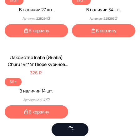
150 г
150 г
В наличии
27
шт.
В наличии
34
шт.
Артикул: 228294
Артикул: 228293
В корзину
В корзину
Лакомство Inaba (Инаба)
Churu 14г*4г Пюре Куриное
Филе Для Поддержания
326 ₽
Здоровья ЖКТ Для
56 г
Собак(Уп48)Rud105 139.3399
В наличии
14
шт.
Артикул: 219147
В корзину