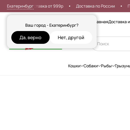
Екатеринбург
Бесплатная доставка от 999р
Доставка по России
Про
Сезонные товары
Главная
Доставка и
Ваш город - Екатеринбург?
Да, верно
Нет, другой
Кошки
Собаки
Рыбы
Грызун