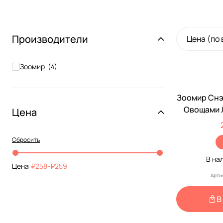
Производители
Цена (по
Зоомир
(
4
)
Зоомир Снэ
Овощами 
Цена
Грызунов 
Сбросить
В на
Цена:
258
-
259
Арти
В