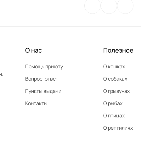
О нас
Полезное
Помощь приюту
О кошках
и.
Вопрос-ответ
О собаках
Пункты выдачи
О грызунах
Контакты
О рыбах
О птицах
О рептилиях