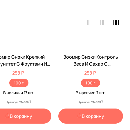
омир Снэки Крепкий
Зоомир Снэки Контроль
унитет С Фруктами И
Веса И Сахар С
дами Лакомство Для
Топинамбуром Лакомство
258 ₽
258 ₽
унов И Кроликов 100г
Для Грызунов И Кроликов
100 г
100 г
5737
100г 5738
В наличии
17
шт.
В наличии
7
шт.
Артикул: 214676
Артикул: 214677
В корзину
В корзину