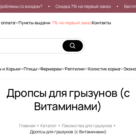
блемы со входом?
Скидка 7% на первый заказ
Бесплатн
 оплата
Пункты выдачи
-7% на первый заказ
Контакты
ы и Хорьки
Птицы
Фермерам
Рептилии
Холистик корма
Экон
Дропсы для грызунов (с
Витаминами)
Главная
Каталог
Лакомства для грызунов
Дропсы для грызунов (с Витаминами)