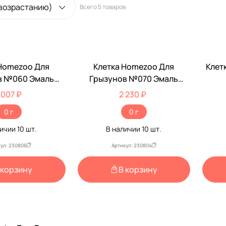
 возрастанию)
Всего
5 товаров
Homezoo Для
Клетка Homezoo Для
Клет
в №060 Эмаль
Грызунов №070 Эмаль
5*25*33
35*23*39
 007 ₽
2 230 ₽
0 г
0 г
личии
10
шт.
В наличии
10
шт.
ул: 230806
Артикул: 230804
 корзину
В корзину