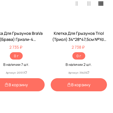
ка Для Грызунов BraVa
Клетка Для Грызунов Triol
(Брава) Гризли-4
(Триол) 34*28*47,5см №Yd-
41*30*52см 240 (1)
435
2 735 ₽
2 738 ₽
0 г
0 г
В наличии
7
шт.
В наличии
2
шт.
Артикул: 201317
Артикул: 39435
В корзину
В корзину