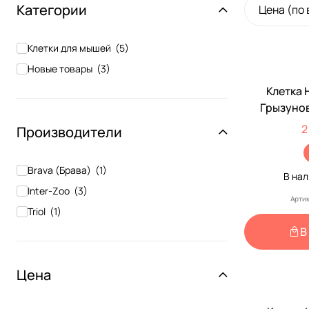
Категории
Цена (по
Клетки для мышей
(
5
)
Новые товары
(
3
)
Клетка 
Грызуно
3
2
Производители
Brava (Брава)
(
1
)
В на
Inter-Zoo
(
3
)
Артик
Triol
(
1
)
В
Цена