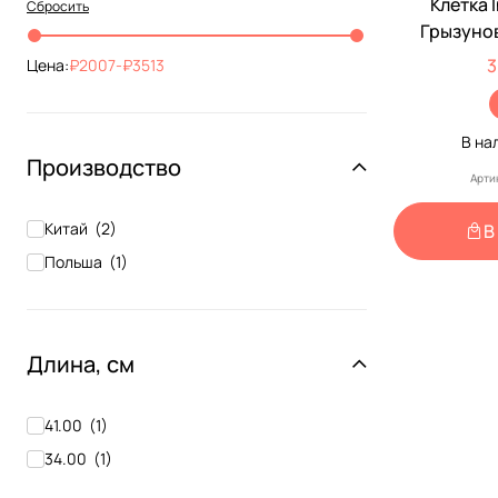
Клетка 
Сбросить
Грызуно
1+Туба Ч
3
Цена:
2007
-
3513
В на
Производство
Арти
Китай
(
2
)
В
Польша
(
1
)
Длина, см
41.00
(
1
)
34.00
(
1
)