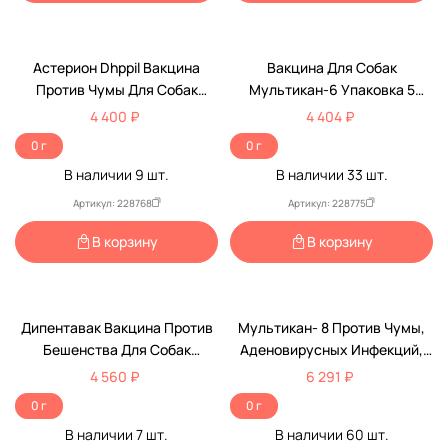
Астерион Dhppil Вакцина
Вакцина Для Собак
Против Чумы Для Собак
Мультикан-6 Упаковка 5
Упаковка 5 Доз(Чв)
Доз(Чв)
4 400 ₽
4 404 ₽
0 г
0 г
В наличии
9
шт.
В наличии
33
шт.
Артикул: 228768
Артикул: 228775
В корзину
В корзину
Дипентавак Вакцина Против
Мультикан- 8 Против Чумы,
Бешенства Для Собак
Аденовирусных Инфекций,
Упаковка 5 Доз(Чв)
Парвовирусного И
4 560 ₽
6 291 ₽
Коронавирусного Энтеритов,
0 г
0 г
Лептоспироза И Бешенства
В наличии
7
шт.
В наличии
60
шт.
Для Собак 5 Доз Упаковка