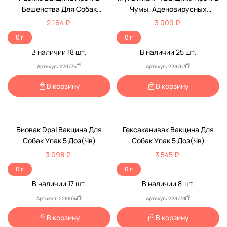
Бешенства Для Собак
Чумы, Аденовирусных
Упаковка 10 Доз(Чв)
Инфекций, Парвовирусного,
2 164 ₽
3 009 ₽
Коронавирусного Энтерита
0 г
0 г
Для Собак 5доз Упаковка (Чв)
В наличии
18
шт.
В наличии
25
шт.
Артикул: 228776
Артикул: 228767
В корзину
В корзину
Биовак Dpal Вакцина Для
Гексаканивак Вакцина Для
Собак Упак 5 Доз(Чв)
Собак Упак 5 Доз(Чв)
3 098 ₽
3 545 ₽
0 г
0 г
В наличии
17
шт.
В наличии
8
шт.
Артикул: 228804
Артикул: 228778
В корзину
В корзину