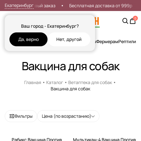
Екатеринбург
кидка 7% на первый заказ
Бесплатная доставка от 999р
0
Ваш город - Екатеринбург?
Да, верно
Нет, другой
Кошки
Собаки
Рыбы
Грызуны и Хорьки
Птицы
Фермерам
Рептилии
Х
Вакцина для собак
Главная
Каталог
Ветаптека для собак
Вакцина для собак
Фильтры
Цена (по возрастанию)
Рабикс Вакцина Против
Мультикан-4 Вакцина Против