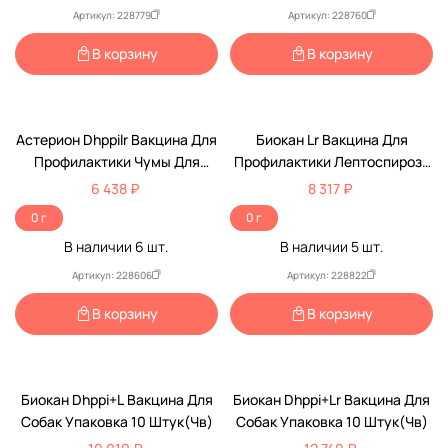
(Чв)
Артикул: 228779
Артикул: 228760
В корзину
В корзину
Астерион Dhppilr Вакцина Для
Биокан Lr Вакцина Для
Профилактики Чумы Для
Профилактики Лептоспироза
Собак Упаковка 5 Доз(Чв)
И Бешенства Собак Упаковка
6 438 ₽
8 317 ₽
10 Штук(Чв)
0 г
0 г
В наличии
6
шт.
В наличии
5
шт.
Артикул: 228606
Артикул: 228822
В корзину
В корзину
Биокан Dhppi+L Вакцина Для
Биокан Dhppi+Lr Вакцина Для
Собак Упаковка 10 Штук(Чв)
Собак Упаковка 10 Штук(Чв)