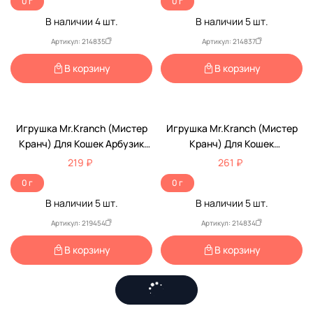
0 г
0 г
В наличии
4
шт.
В наличии
5
шт.
Артикул: 214835
Артикул: 214837
В корзину
В корзину
Игрушка Mr.Kranch (Мистер
Игрушка Mr.Kranch (Мистер
Кранч) Для Кошек Арбузик
Кранч) Для Кошек
16см, Плюш, С Кошачьей
Баклажанчик И Мышка 19см,
219 ₽
261 ₽
Мятой И Перышками, Красная
Плюш, С Кошачьей Мятой,
0 г
0 г
Фиолетовая
В наличии
5
шт.
В наличии
5
шт.
Артикул: 219454
Артикул: 214834
В корзину
В корзину