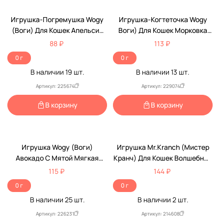
Игрушка-Погремушка Wogy
Игрушка-Когтеточка Wogy
(Воги) Для Кошек Апельсин
Воги) Для Кошек Морковка
6см 2024-6438
Погремушка 21*3,5см Джут
88 ₽
113 ₽
2025-3824
0 г
0 г
В наличии
19
шт.
В наличии
13
шт.
Артикул: 225674
Артикул: 229074
В корзину
В корзину
Игрушка Wogy (Воги)
Игрушка Mr.Kranch (Мистер
Авокадо С Мятой Мягкая
Кранч) Для Кошек Волшебный
11*8*3,5см 2024-2650
Грибочек, 10см, Плюш, С
115 ₽
144 ₽
Кошачьей Мятой, Фиолетовая
0 г
0 г
В наличии
25
шт.
В наличии
2
шт.
Артикул: 226231
Артикул: 214608