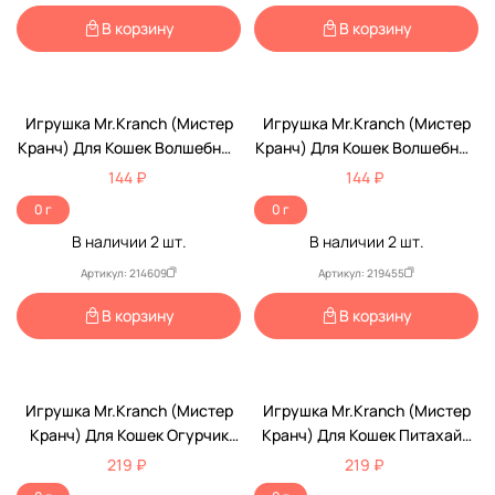
В корзину
В корзину
Игрушка Mr.Kranch (Мистер
Игрушка Mr.Kranch (Мистер
Кранч) Для Кошек Волшебный
Кранч) Для Кошек Волшебный
Грибочек, 12см, Плюш, С
Грибочек 10см, Плюш, С
144 ₽
144 ₽
Кошачьей Мятой, Красная
Кошачьей Мятой, Синяя
0 г
0 г
В наличии
2
шт.
В наличии
2
шт.
Артикул: 214609
Артикул: 219455
В корзину
В корзину
Игрушка Mr.Kranch (Мистер
Игрушка Mr.Kranch (Мистер
Кранч) Для Кошек Огурчик
Кранч) Для Кошек Питахайя
17см, Плюш, С Кошачьей
19см, Плюш, С Кошачьей
219 ₽
219 ₽
Мятой, Зеленая
Мятой, Зеленая