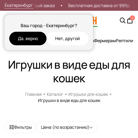
Екатеринбург
кидка 7% на первый заказ
Бесплатная доставка от 999р
0
Ваш город - Екатеринбург?
Да, верно
Нет, другой
Кошки
Собаки
Рыбы
Грызуны и Хорьки
Птицы
Фермерам
Рептилии
Х
Игрушки в виде еды для
кошек
Главная
Каталог
Игрушки для кошек
Игрушки в виде еды для кошек
Фильтры
Цена (по возрастанию)