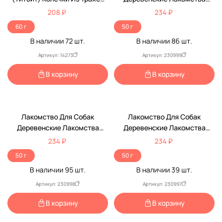
Для Чистки Зубов 60г
Трахея Говяжья С Мясом Утки
208 ₽
234 ₽
Пакет 50г
60 г
50 г
В наличии
72
шт.
В наличии
86
шт.
Артикул: 14273
Артикул: 230999
В корзину
В корзину
Лакомство Для Собак
Лакомство Для Собак
Деревенские Лакомства
Деревенские Лакомства
Трахея Говяжья С Мясом
Трахея Говяжья С Мясом
234 ₽
234 ₽
Курицы Пакет 50г
Говядины Пакет 50г
50 г
50 г
В наличии
95
шт.
В наличии
39
шт.
Артикул: 230998
Артикул: 230997
В корзину
В корзину