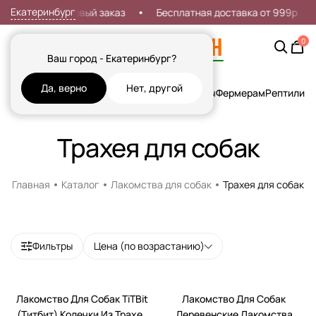
Екатеринбург
кидка 7% на первый заказ
Бесплатная доставка от 999р
0
Ваш город - Екатеринбург?
Да, верно
Нет, другой
Кошки
Собаки
Рыбы
Грызуны и Хорьки
Птицы
Фермерам
Рептилии
Х
Трахея для собак
Главная
Каталог
Лакомства для собак
Трахея для собак
Фильтры
Цена (по возрастанию)
Лакомство Для Собак TiTBit
Лакомство Для Собак
(Титбит) Колечки Из Трахеи
Деревенские Лакомства