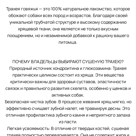
Трахея говяжья — это 100% натуральное лакомство, которое
обожают собаки всех пород и возрастов. Благодаря своей
уникальной трубчатой структуре и высокому содержанию
хрящевой ткани, она является не только вкусным
поощрением, но и незаменимой добавкой к рациону вашего
питомца.
ПОЧЕМУ ВЛАДЕЛЬЦЫ ВЫБИРАЮТ СУШЕНУЮ ТРАХЕЮ?
Природный источник хондроитина и глюкозамина: Трахея
практически целиком состоит из хряща. Эти вещества
критически важны для здоровья суставов, эластичности
связок и правильного развития скелета, особенно у щенков и
активных собак.
Безопасная чистка зубов: В процессе жевания хрящ мягко, но
эффективно счищает зубной налет, не травмируя десны. Это
отличная профилактика зубного камня и неприятного запаха
из пасти.
Легкая усвояемость: В отличие от твердых костей, сушеная
трахея полностью переваривается. Она не содержит жира и