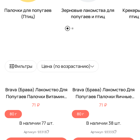
Палочки для попугаев
Зерновые лакомства для
Крекеры
(Птиц)
попугаев и птиц
птиц
Фильтры
Цена (по возрастанию)
Brava (Брава) Лакомство Для
Brava (Брава) Лакомство Для
Попугаев Палочки Витамины
Попугаев Палочки Яичные
И Минералы 2шт (1*18)
2шт (1*18)
71 ₽
71 ₽
80 г
80 г
В наличии
77
шт.
В наличии
38
шт.
Артикул: 93313
Артикул: 93333