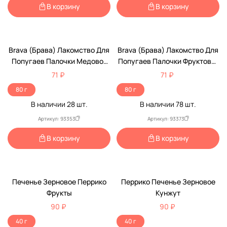
В корзину
В корзину
Brava (Брава) Лакомство Для
Brava (Брава) Лакомство Для
Попугаев Палочки Медово-
Попугаев Палочки Фруктово-
Яичные 2шт (1*18)
Яичные 2шт (1*18)
71 ₽
71 ₽
80 г
80 г
В наличии
28
шт.
В наличии
78
шт.
Артикул: 93353
Артикул: 93373
В корзину
В корзину
Печенье Зерновое Перрико
Перрико Печенье Зерновое
Фрукты
Кунжут
90 ₽
90 ₽
40 г
40 г