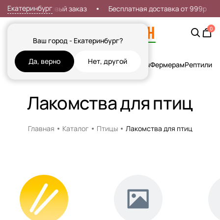
Екатеринбург
кидка 7% на первый заказ
Бесплатная доставка от 999р
0
Ваш город - Екатеринбург?
Да, верно
Нет, другой
Кошки
Собаки
Рыбы
Грызуны и Хорьки
Птицы
Фермерам
Рептилии
Х
Лакомства для птиц
Главная
Каталог
Птицы
Лакомства для птиц