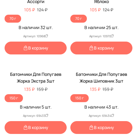
Ассорти
Яблоко
105 ₽
124 ₽
105 ₽
124 ₽
70 г
70 г
В наличии
32
шт.
В наличии
25
шт.
Артикул: 10968
Артикул: 10970
В корзину
В корзину
-15%
-15%
Батончики Для Попугаев
Батончики Для Попугаев
Жорка Экстра 3шт
Жорка Шиповник 3шт
135 ₽
159 ₽
135 ₽
159 ₽
150 г
150 г
В наличии
5
шт.
В наличии
43
шт.
Артикул: 69433
Артикул: 69434
В корзину
В корзину