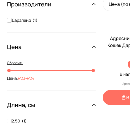
Производители
Цена (по
Дарэленд
(
1
)
Адресни
Кошек Да
Цена
Малое 2,
Rp
Сбросить
В на
Цена:
23
-
24
Арти
В
Длина, см
2.50
(
1
)