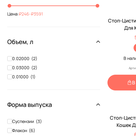
Уролекс
(
1
)
Цена:
Цистофан
246
-
3591
(
1
)
Стоп-Цисти
Для 
Нормализац
Объем, л
Работы Моч
Системы 
(Ап
В нал
0.02000
(
2
)
0.03000
(
2
)
Арти
0.01000
(
1
)
В
Доставка 
Наличие рец
Форма выпуска
Стоп-Цист
По Рецеп
Суспензии
(
3
)
Кошек Д
Флакон
(
6
)
Проф