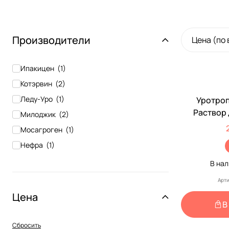
Производители
Цена (по
Доставка 
Наличие рец
Ипакицен
(
1
)
Котэрвин
(
2
)
Леду-Уро
(
1
)
Уротроп
По Рецеп
Раствор
Милоджик
(
2
)
Мос
Мосагроген
(
1
)
Нефра
(
1
)
Нефроантитокс
(
1
)
В на
Нефроланвет
(
1
)
Арти
Нефроспас
(
2
)
Цена
В
Силта
(
1
)
Стоп-цистит
(
3
)
Сбросить