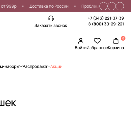
999р
Доставка по России
Проблемы со входом?
С
+7 (343) 221-37-39
8 (800) 30-29-221
Заказать звонок
0
Войти
Избранное
Корзина
ом-наборы
Распродажа
Акции
шек