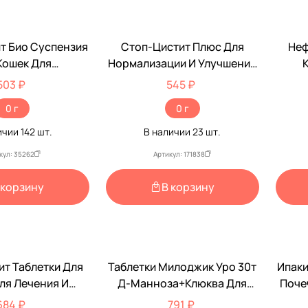
т Био Суспензия
Стоп-Цистит Плюс Для
Неф
Кошек Для
Нормализации И Улучшения
ии И Улучшения
Работы Мочевыдилительной
По
503 ₽
545 ₽
евыделительной
Системы У Кошек 500мг
0 г
0 г
30мл Apicenna
30шт Жевательные Таблетки
иценна)
Apicenna (Апиценна)
ичии
142
шт.
В наличии
23
шт.
кул: 35262
Артикул: 171838
 корзину
В корзину
в пункт выдачи.
епта обязательно!
ит Таблетки Для
Таблетки Милоджик Уро 30т
Ипак
ту
ля Лечения И
Д-Манноза+Клюква Для
Поче
илактики
Собак И Крупных Кошек
684 ₽
791 ₽