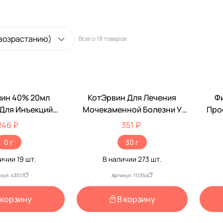
 возрастанию)
Всего
18 товаров
в пункт выдачи.
епта обязательно!
ин 40% 20мл
КотЭрвин Для Лечения
Ф
ту
 Для Инъекций
Мочекаменной Болезни У
Про
АгроГен
Кошек И Собак VEDA (Веда)
Урол
246 ₽
351 ₽
10мл*3шт
И Мо
0 г
30 г
Кошек
личии
19
шт.
В наличии
273
шт.
кул: 43517
Артикул: 111354
 корзину
В корзину