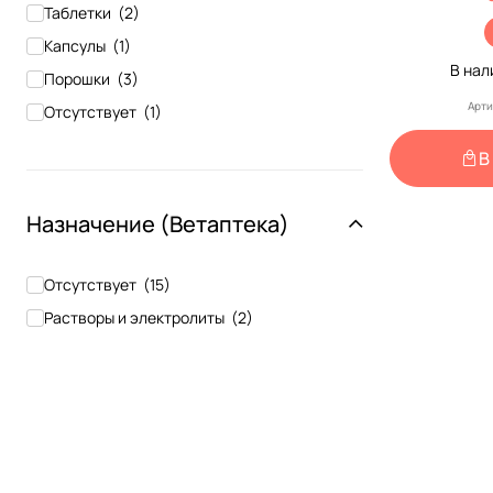
Воспа
Таблетки
(
2
)
Инфекцио
Капсулы
(
1
)
Мочевыво
В на
Порошки
(
3
)
Мочекамен
Арти
Отсутствует
(
1
)
Таблет
(Ап
Паста
(
1
)
В
Назначение (Ветаптека)
Отсутствует
(
15
)
Растворы и электролиты
(
2
)