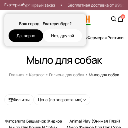
Екатеринбург
Скидка 7% на первый заказ
Бесплатная доставка от 999р
0
Ваш город - Екатеринбург?
Да, верно
Нет, другой
Кошки
Собаки
Рыбы
Грызуны и Хорьки
Птицы
Фермерам
Рептилии
Х
Мыло для собак
Главная
Каталог
Гигиена для собак
Мыло для собак
Фильтры
Цена (по возрастанию)
Фитоэлита Башмачок Жидкое
Animal Play (Энимал Плэй)
Мыло Для Кошек И Собак
Мыло Жидкое Для Лап Собак