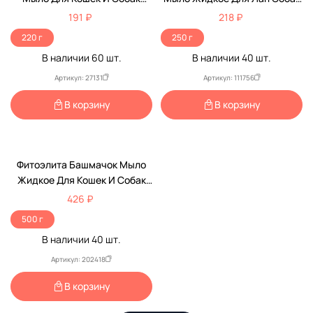
220мл VEDA (Веда)
И Кошек С D-Пантенолом
191 ₽
218 ₽
Экстракт Череды 250мл
220 г
250 г
В наличии
60
шт.
В наличии
40
шт.
Артикул: 27131
Артикул: 111756
В корзину
В корзину
Фитоэлита Башмачок Мыло
Жидкое Для Кошек И Собак
500мл
426 ₽
500 г
В наличии
40
шт.
Артикул: 202418
В корзину