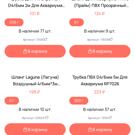
D4/6мм 2м Для Аквариума
(Прайм) ПВХ Прозрачный
Дарелэнд RP7025
4*6мм 2,5м Pr-001289
101 ₽
124 ₽
200 г
0 г
В наличии
77
шт.
В наличии
9
шт.
Артикул: 13580
Артикул: 116599
В корзину
В корзину
Шланг Laguna (Лагуна)
Трубка ПВХ D4/6мм 5м Для
Воздушный 4/6мм*3м
Аквариума RP7026
74174009
198 ₽
223 ₽
0 г
200 г
В наличии
10
шт.
В наличии
37
шт.
Артикул: 228227
Артикул: 13581
В корзину
В корзину