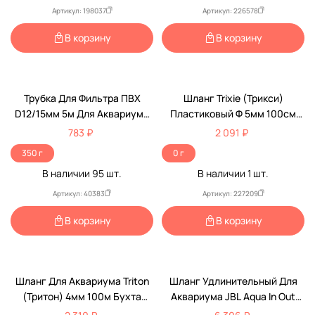
Артикул: 198037
Артикул: 226578
В корзину
В корзину
Трубка Для Фильтра ПВХ
Шланг Trixie (Трикси)
D12/15мм 5м Для Аквариума
Пластиковый Ф 5мм 100см
RP7028
8750
783 ₽
2 091 ₽
350 г
0 г
В наличии
95
шт.
В наличии
1
шт.
Артикул: 40383
Артикул: 227209
В корзину
В корзину
Шланг Для Аквариума Triton
Шланг Удлинительный Для
(Тритон) 4мм 100м Бухта
Аквариума JBL Aqua In Out
7020
Verlangerungsset 12/16мм 8м