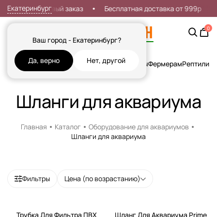
Екатеринбург
кидка 7% на первый заказ
Бесплатная доставка от 999р
0
Ваш город - Екатеринбург?
Да, верно
Нет, другой
Кошки
Собаки
Рыбы
Грызуны и Хорьки
Птицы
Фермерам
Рептилии
Х
Шланги для аквариума
Главная
Каталог
Оборудование для аквариумов
Шланги для аквариума
Фильтры
Цена (по возрастанию)
Трубка Для Фильтра ПВХ
Шланг Для Аквариума Prime