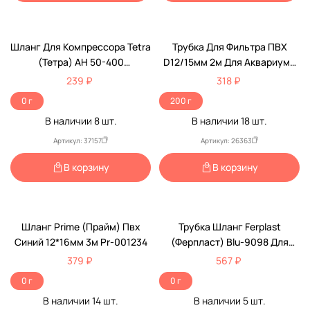
Шланг Для Компрессора Tetra
Трубка Для Фильтра ПВХ
(Тетра) AH 50-400
D12/15мм 2м Для Аквариума
Силиконовый 2,5м 157026
RP7027
239 ₽
318 ₽
0 г
200 г
В наличии
8
шт.
В наличии
18
шт.
Артикул: 37157
Артикул: 26363
В корзину
В корзину
Шланг Prime (Прайм) Пвх
Трубка Шланг Ferplast
Синий 12*16мм 3м Pr-001234
(Ферпласт) Blu-9098 Для
Компрессора Силиконовая 3м
379 ₽
567 ₽
69098000
0 г
0 г
В наличии
14
шт.
В наличии
5
шт.